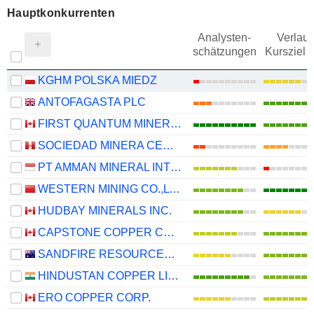
Hauptkonkurrenten
Analysten-
Verlauf
schätzungen
Kursziel 
KGHM POLSKA MIEDZ
ANTOFAGASTA PLC
FIRST QUANTUM MINERALS LTD.
SOCIEDAD MINERA CERRO VERDE S.A.A.
PT AMMAN MINERAL INTERNASIONAL TBK
WESTERN MINING CO.,LTD.
HUDBAY MINERALS INC.
CAPSTONE COPPER CORP.
SANDFIRE RESOURCES LIMITED
HINDUSTAN COPPER LIMITED
ERO COPPER CORP.