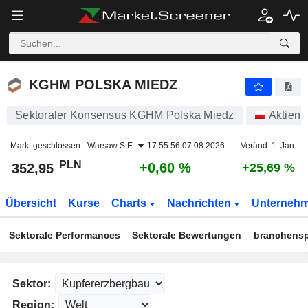
KGHM POLSKA MIEDZ
352,95
zł
+0,60 %
KGHM POLSKA MIEDZ
Sektoraler Konsensus KGHM Polska Miedz
Aktien
Markt geschlossen -
Warsaw S.E.
17:55:56 07.08.2026
Veränd. 1. Jan.
PLN
+0,60 %
352,95
+25,69 %
Übersicht
Kurse
Charts
Nachrichten
Unterneh
Sektorale Performances
Sektorale Bewertungen
branchensp
Sektor:
Region: