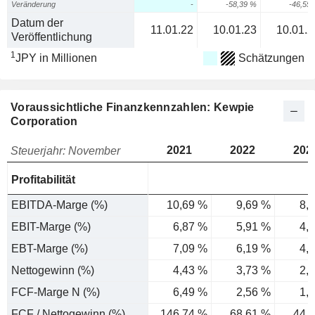
Veränderung
-
-58,39 %
-46,55
Datum der
11.01.22
10.01.23
10.01.2
Veröffentlichung
1
JPY in Millionen
Schätzungen
Voraussichtliche Finanzkennzahlen: Kewpie
Corporation
2021
2022
202
Steuerjahr: November
Profitabilität
EBITDA-Marge (%)
10,69 %
9,69 %
8,
EBIT-Marge (%)
6,87 %
5,91 %
4,
EBT-Marge (%)
7,09 %
6,19 %
4,
Nettogewinn (%)
4,43 %
3,73 %
2,
FCF-Marge N (%)
6,49 %
2,56 %
1,
FCF / Nettogewinn (%)
146,74 %
68,61 %
44,