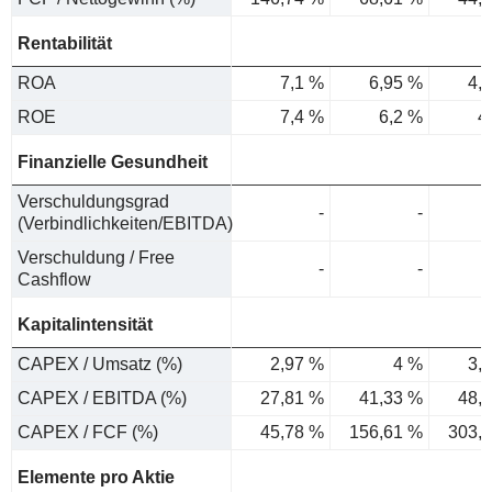
Rentabilität
ROA
7,1 %
6,95 %
4,
ROE
7,4 %
6,2 %
4
Finanzielle Gesundheit
Verschuldungsgrad
-
-
(Verbindlichkeiten/EBITDA)
Verschuldung / Free
-
-
Cashflow
Kapitalintensität
CAPEX / Umsatz (%)
2,97 %
4 %
3,
CAPEX / EBITDA (%)
27,81 %
41,33 %
48,
CAPEX / FCF (%)
45,78 %
156,61 %
303,
Elemente pro Aktie