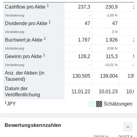
1
Cashflow pro Aktie
237,3
230,9
2
Veränderung
-
-2,69 %
-6
1
Dividende pro Aktie
47
47
Veränderung
-
0 %
6
1
Buchwert je Aktie
1.767
1.926
2
Veränderung
-
8,96 %
5
1
Gewinn pro Aktie
128,2
115,3
9
Veränderung
-
-10,01 %
-17
Anz. der Aktien (in
130.505
139.004
139
Tausend)
Datum der
11.01.22
10.01.23
10.0
Veröffentlichung
1
JPY
Schätzungen
Bewertungskennzahlen