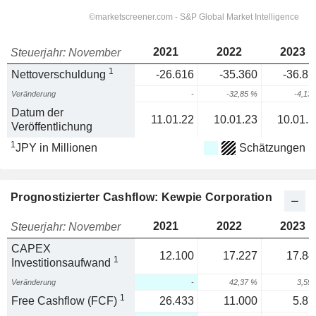
2021
2022
2023
Steuerjahr: November
1
Nettoverschuldung
-26.616
-35.360
-36.81
Veränderung
-
-32,85 %
-4,13
Datum der
11.01.22
10.01.23
10.01.2
Veröffentlichung
1
JPY in Millionen
Schätzungen
Prognostizierter Cashflow: Kewpie Corporation
2021
2022
2023
Steuerjahr: November
CAPEX
12.100
17.227
17.84
1
Investitionsaufwand
Veränderung
-
42,37 %
3,59
1
Free Cashflow (FCF)
26.433
11.000
5.87