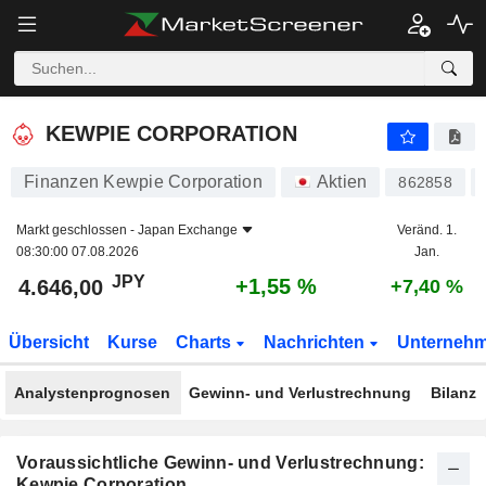
KEWPIE CORPORATION
4.646,00
¥
+1,55 %
KEWPIE CORPORATION
Finanzen Kewpie Corporation
Aktien
862858
Markt geschlossen -
Japan Exchange
Veränd. 1.
08:30:00 07.08.2026
Jan.
JPY
+1,55 %
4.646,00
+7,40 %
Übersicht
Kurse
Charts
Nachrichten
Unterneh
Analystenprognosen
Gewinn- und Verlustrechnung
Bilanz
Voraussichtliche Gewinn- und Verlustrechnung:
Kewpie Corporation