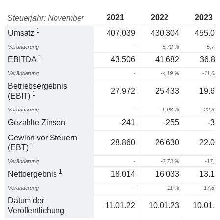
2021
2022
2023
Steuerjahr: November
1
Umsatz
407.039
430.304
455.08
Veränderung
-
5,72 %
5,76
1
EBITDA
43.506
41.682
36.81
Veränderung
-
-4,19 %
-11,69
Betriebsergebnis
27.972
25.433
19.69
1
(EBIT)
Veränderung
-
-9,08 %
-22,57
Gezahlte Zinsen
-241
-255
-39
Gewinn vor Steuern
28.860
26.630
22.07
1
(EBT)
Veränderung
-
-7,73 %
-17,1
1
Nettoergebnis
18.014
16.033
13.17
Veränderung
-
-11 %
-17,83
Datum der
11.01.22
10.01.23
10.01.2
Veröffentlichung