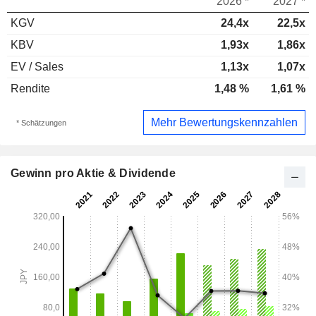
2026 *
2027 *
KGV
24,4x
22,5x
KBV
1,93x
1,86x
EV / Sales
1,13x
1,07x
Rendite
1,48 %
1,61 %
Mehr Bewertungskennzahlen
* Schätzungen
Gewinn pro Aktie & Dividende