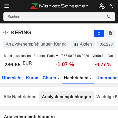
KERING
286,65
€
-1,07 %
KERING
Analystenempfehlungen Kering
Aktien
851223
Markt geschlossen -
Euronext Paris
17:55:00 07.08.2026
Veränd. 1. Jan.
EUR
-1,07 %
286,65
-4,77 %
Übersicht
Kurse
Charts
Nachrichten
Unterneh
Alle Nachrichten
Analystenempfehlungen
Wichtige F
Analystenempfehlungen