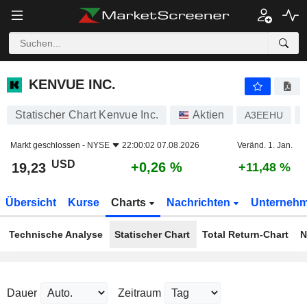
KENVUE INC.
19,23
$
+0,26 %
KENVUE INC.
Statischer Chart Kenvue Inc.
Aktien
A3EEHU
Markt geschlossen -
NYSE
22:00:02 07.08.2026
Veränd. 1. Jan.
USD
+0,26 %
19,23
+11,48 %
Übersicht
Kurse
Charts
Nachrichten
Unterneh
Technische Analyse
Statischer Chart
Total Return-Chart
N
Dauer
Zeitraum