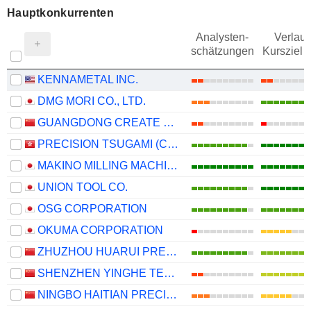
Hauptkonkurrenten
Analysten-
Verlauf
schätzungen
Kursziel 
KENNAMETAL INC.
DMG MORI CO., LTD.
GUANGDONG CREATE CENTURY INTELLIGENT EQUIPMENT GROUP CORPORATION LIMITED
PRECISION TSUGAMI (CHINA) CORPORATION LIMITED
MAKINO MILLING MACHINE CO., LTD.
UNION TOOL CO.
OSG CORPORATION
OKUMA CORPORATION
ZHUZHOU HUARUI PRECISION CUTTING TOOLS CO.,LTD.
SHENZHEN YINGHE TECHNOLOGY CO., LTD
NINGBO HAITIAN PRECISION MACHINERY CO.,LTD.