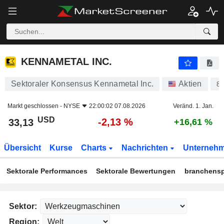
KENNAMETAL INC.
33,13
$
-2,13 %
KENNAMETAL INC.
Sektoraler Konsensus Kennametal Inc.
Aktien
8
Markt geschlossen -
NYSE
22:00:02 07.08.2026
Veränd. 1. Jan.
USD
-2,13 %
33,13
+16,61 %
Übersicht
Kurse
Charts
Nachrichten
Unterneh
Sektorale Performances
Sektorale Bewertungen
branchensp
Sektor:
Region: