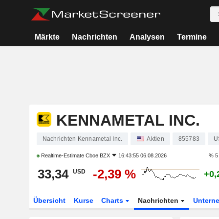
Märkte
Nachrichten
Analysen
Termine
KENNAMETAL INC.
Nachrichten Kennametal Inc.
Aktien
855783
U
Realtime-Estimate
Cboe BZX
16:43:55 06.08.2026
% 5
33,34
-2,39 %
USD
+0,
Übersicht
Kurse
Charts
Nachrichten
Untern