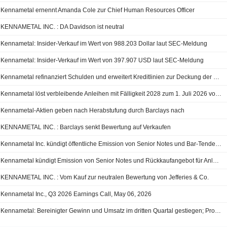
Kennametal ernennt Amanda Cole zur Chief Human Resources Officer
KENNAMETAL INC. : DA Davidson ist neutral
Kennametal: Insider-Verkauf im Wert von 988.203 Dollar laut SEC-Meldung
Kennametal: Insider-Verkauf im Wert von 397.907 USD laut SEC-Meldung
Kennametal refinanziert Schulden und erweitert Kreditlinien zur Deckung der Wolfram-Nachfrage
Kennametal löst verbleibende Anleihen mit Fälligkeit 2028 zum 1. Juli 2026 vorzeitig ein
Kennametal-Aktien geben nach Herabstufung durch Barclays nach
KENNAMETAL INC. : Barclays senkt Bewertung auf Verkaufen
Kennametal Inc. kündigt öffentliche Emission von Senior Notes und Bar-Tender-Angebot für Schuldverschreibungen an
Kennametal kündigt Emission von Senior Notes und Rückkaufangebot für Anleihen mit Fälligkeit 2028 an
KENNAMETAL INC. : Vom Kauf zur neutralen Bewertung von Jefferies & Co.
Kennametal Inc., Q3 2026 Earnings Call, May 06, 2026
Kennametal: Bereinigter Gewinn und Umsatz im dritten Quartal gestiegen; Prognose für das Geschäftsjahr 2026 angehoben