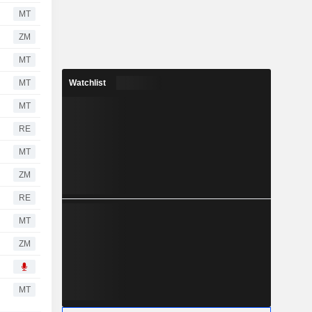
MT
ZM
MT
MT
Watchlist
MT
RE
MT
ZM
RE
MT
ZM
MT