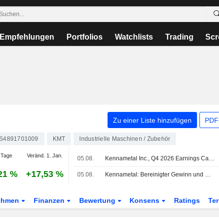
Empfehlungen
Portfolios
Watchlists
Trading
Scr
Zu einer Liste hinzufügen
PDF-
S4891701009
KMT
Industrielle Maschinen / Zubehör
 Tage
Veränd. 1. Jan.
05.08.
Kennametal Inc., Q4 2026 Earnings Call, Aug 05, 2026
21 %
+17,53 %
05.08.
Kennametal: Bereinigter Gewinn und Umsatz im Fiskal-Q4 steigen; Prognose für Fiskal-Q1 und 2027 steht fest - Aktie vorbörslich im Plus
ehmen
Finanzen
Bewertung
Konsens
Ratings
Te