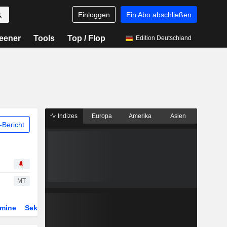
Einloggen
Ein Abo abschließen
eener
Tools
Top / Flop
Edition Deutschland
Indizes
Europa
Amerika
Asien
Bericht
MT
rmine
Sektor
Derivate
ETFs