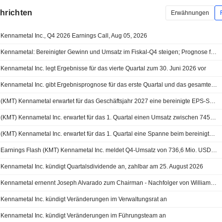
chrichten
Erwähnungen
Kennametal Inc., Q4 2026 Earnings Call, Aug 05, 2026
Kennametal: Bereinigter Gewinn und Umsatz im Fiskal-Q4 steigen; Prognose für Fiskal-Q1 und 2027 steht fest - Aktie vorbörslich im Plus
Kennametal Inc. legt Ergebnisse für das vierte Quartal zum 30. Juni 2026 vor
Kennametal Inc. gibt Ergebnisprognose für das erste Quartal und das gesamte Geschäftsjahr 2027 ab
(KMT) Kennametal erwartet für das Geschäftsjahr 2027 eine bereinigte EPS-Spanne von 4,15 bis 5,15 USD, gegenüber einer FactSet-Schätzung von 3,83
(KMT) Kennametal Inc. erwartet für das 1. Quartal einen Umsatz zwischen 745,0 Mio. und 775,0 Mio. USD
(KMT) Kennametal Inc. erwartet für das 1. Quartal eine Spanne beim bereinigten Ergebnis je Aktie von 2,50 bis 2,80 USD
Earnings Flash (KMT) Kennametal Inc. meldet Q4-Umsatz von 736,6 Mio. USD, nach FactSet-Schätzung von 725,7 Mio. USD
Kennametal Inc. kündigt Quartalsdividende an, zahlbar am 25. August 2026
Kennametal ernennt Joseph Alvarado zum Chairman - Nachfolger von William Lambert
Kennametal Inc. kündigt Veränderungen im Verwaltungsrat an
Kennametal Inc. kündigt Veränderungen im Führungsteam an