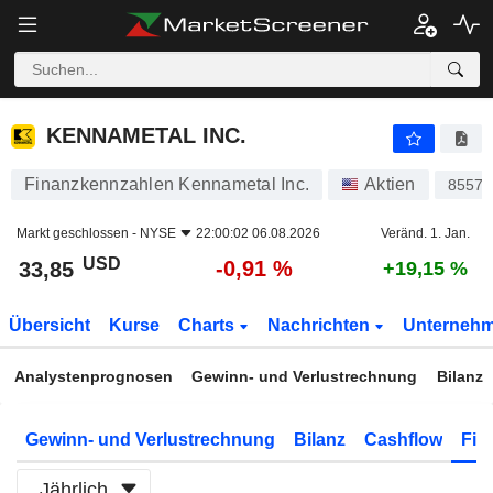
KENNAMETAL INC.
33,85
$
-0,91 %
KENNAMETAL INC.
Finanzkennzahlen Kennametal Inc.
Aktien
85578
Markt geschlossen -
NYSE
22:00:02 06.08.2026
Veränd. 1. Jan.
USD
-0,91 %
33,85
+19,15 %
Übersicht
Kurse
Charts
Nachrichten
Unterneh
Analystenprognosen
Gewinn- und Verlustrechnung
Bilanz
Gewinn- und Verlustrechnung
Bilanz
Cashflow
Fin
Jährlich