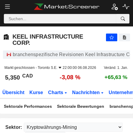
KEEL INFRASTRUCTURE CORP.
5,350
$
-3,08 %
KEEL INFRASTRUCTURE
CORP.
branchenspezifische Revisionen Keel Infrastructure Cor
Markt geschlossen -
Toronto S.E.
22:00:00 06.08.2026
Veränd. 1. Jan.
CAD
-3,08 %
5,350
+65,63 %
Übersicht
Kurse
Charts
Nachrichten
Unterneh
Sektorale Performances
Sektorale Bewertungen
branchensp
Sektor: