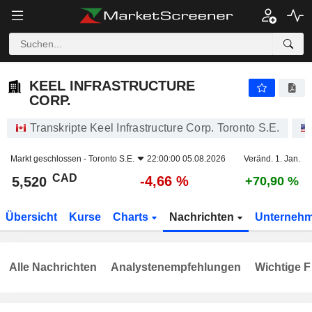
KEEL INFRASTRUCTURE CORP.
5,520
$
-4,66 %
KEEL INFRASTRUCTURE
CORP.
Transkripte Keel Infrastructure Corp. Toronto S.E.
Markt geschlossen -
Toronto S.E.
22:00:00 05.08.2026
Veränd. 1. Jan.
CAD
-4,66 %
5,520
+70,90 %
Übersicht
Kurse
Charts
Nachrichten
Unterneh
Alle Nachrichten
Analystenempfehlungen
Wichtige F