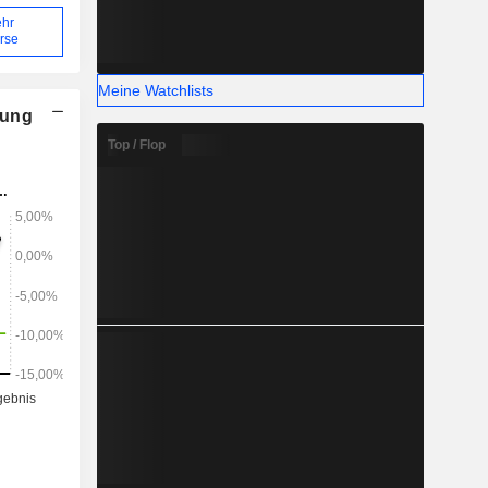
hr
rse
Meine Watchlists
nung
Top / Flop