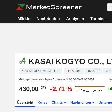
Märkte
Nachrichten
Analysen
Termine
KASAI KOGYO CO., L
Kurs Kasai Kogyo Co., Ltd.
Aktien
874077
JP3
Markt geschlossen -
Japan Exchange
08:30:00 07.08.2026
%
430,00
-2,71 %
JPY
+4
Übersicht
Kurse
Charts
Nachrichten
Untern