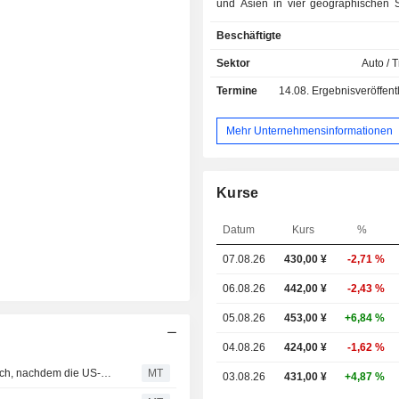
und Asien in vier geographischen
tätig. Das Unternehmen beschäftigt s
Beschäftigte
Design, der Entwicklung, der Herst
dem Verkauf von Autoinnentei
Sektor
Auto / T
Herstellung, dem Verkauf und der t
Termine
14.08.
Ergebnisveröffentlichun
Entwicklung von Harz-Innenteilen fü
der Herstellung von Deckenmater
Autos. Das Unternehmen ist au
Mehr Unternehmensinformationen
Bereitstellung
Versicherungsvermittlungsdie
Geschäftsverträgen tätig.
Kurse
Datum
Kurs
%
07.08.26
430,00
¥
-2,71 %
06.08.26
442,00 ¥
-2,43 %
05.08.26
453,00 ¥
+6,84 %
04.08.26
424,00 ¥
-1,62 %
Japanische Aktien schließen die Woche im grünen Bereich, nachdem die US-Arbeitsmarktdaten die Hoffnung auf eine Zinssenkung erneuern; Relo Group steigt um 20%
MT
03.08.26
431,00 ¥
+4,87 %