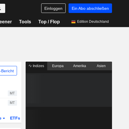
Einloggen
Ein Abo abschließen
eener
Tools
Top / Flop
Edition Deutschland
Indizes
Europa
Amerika
Asien
Bericht
MT
MT
te
ETFs