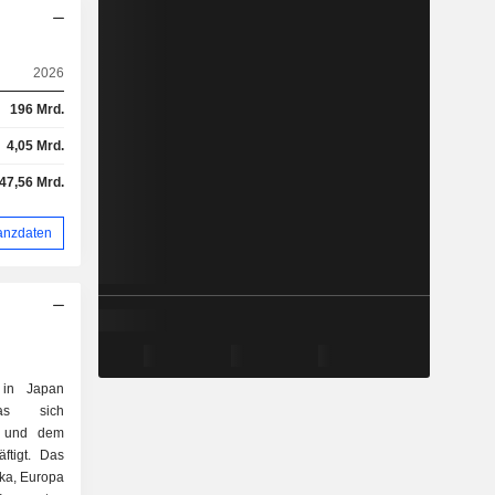
2026
196 Mrd.
4,05 Mrd.
47,56 Mrd.
anzdaten
 in Japan
das sich
ng und dem
ftigt. Das
ka, Europa