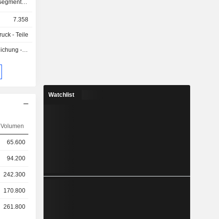
 Segmenten
ich mit dem
7.358
ellung und
len, der
ruck - Teile
echnischen
g - Q1 2027
r Autos und
ialien für
ch in der
 von
nsten und
Watchlist
Volumen
65.600
94.200
242.300
170.800
261.800