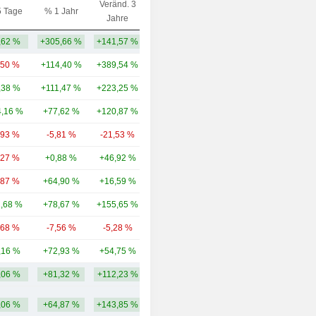
Veränd. 3
5 Tage
% 1 Jahr
Kap.($)
Jahre
,62 %
+305,66 %
+141,57 %
108 Mio.
,50 %
+114,40 %
+389,54 %
42,51 Mrd.
,38 %
+111,47 %
+223,25 %
37,65 Mrd.
,16 %
+77,62 %
+120,87 %
31,85 Mrd.
,93 %
-5,81 %
-21,53 %
30,46 Mrd.
,27 %
+0,88 %
+46,92 %
21,05 Mrd.
,87 %
+64,90 %
+16,59 %
17,99 Mrd.
1,68 %
+78,67 %
+155,65 %
17,03 Mrd.
,68 %
-7,56 %
-5,28 %
15,69 Mrd.
,16 %
+72,93 %
+54,75 %
13,4 Mrd.
,06 %
+81,32 %
+112,23 %
22,77 Mrd.
,06 %
+64,87 %
+143,85 %