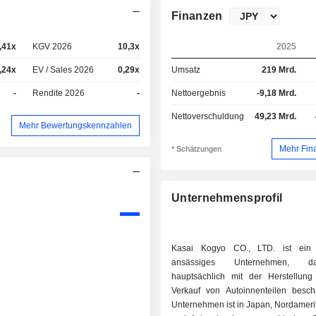
Finanzen
,41x
KGV 2026
10,3x
2025
,24x
EV / Sales 2026
0,29x
Umsatz
219 Mrd.
-
Rendite 2026
-
Nettoergebnis
-9,18 Mrd.
Nettoverschuldung
49,23 Mrd.
Mehr Bewertungskennzahlen
Mehr Fin
* Schätzungen
Unternehmensprofil
Kasai Kogyo CO., LTD. ist ein
ansässiges Unternehmen, 
hauptsächlich mit der Herstellu
Verkauf von Autoinnenteilen beschä
Unternehmen ist in Japan, Nordameri