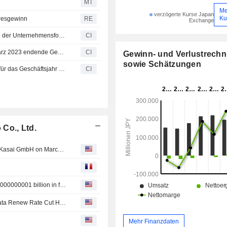
MT
Me
verzögerte Kurse Japan
Ku
hresgewinn
RE
Exchange
Kasai Kogyo Co., Ltd. Wirtschaftsprüfer äußert Zweifel an der Unternehmensfortführung
CI
Kasai Kogyo Co., Ltd. meldet Ergebnis für das am 31. März 2023 endende Geschäftsjahr
CI
Gewinn- und Verlustrech
sowie Schätzungen
Kasai Kogyo Co. Ltd. gibt die konsolidierten Ergebnisse für das Geschäftsjahr 2017 bekannt; gibt eine Gewinnprognose für das Geschäftsjahr 2018 ab; gibt eine vorläufige Dividendenprognose für das Geschäftsjahr 2018 ab
CI
Co., Ltd.
Callista Asset Management 18 GmbH agreed to acquire Kasai GmbH on March 19, 2025.
Kasai Kogyo Co., Ltd. announced that it has received ¥6.000000001 billion in funding from Nissan Motor Sales Co., Ltd.
Japanese Shares Close Week in Green After US Jobs Data Renew Rate Cut Hopes; Relo Group Surges 20%
Mehr Finanzdaten