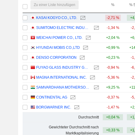
Zu einer Liste hinzufügen
%
% 
KASAI KOGYO CO., LTD.
-2,71 %
+4
SUMITOMO ELECTRIC INDUSTRIES, LTD.
-1,34 %
-2
WEICHAI POWER CO., LTD.
+2,04 %
+6
HYUNDAI MOBIS CO.,LTD
+0,99 %
+14
DENSO CORPORATION
+0,23 %
-1
FUYAO GLASS INDUSTRY GROUP CO., LTD.
-0,94 %
-6
MAGNA INTERNATIONAL INC.
-5,36 %
-2
SAMVARDHANA MOTHERSON INTERNATIONAL LIMITED
+9,25 %
+1
CONTINENTAL AG
-0,37 %
-5
BORGWARNER INC.
-1,47 %
+2
Durchschnitt
+0,04 %
+1
Gewichteter Durchschnitt nach
+0,33 %
+1
Marktkapitalisierung