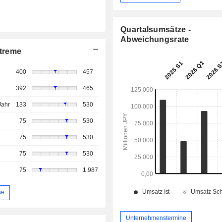
Quartalsumsätze -
Abweichungsrate
treme
400
457
392
465
Jahr
133
530
75
530
75
530
75
530
75
1.987
se
Unternehmenstermine