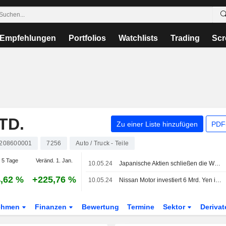
Empfehlungen
Portfolios
Watchlists
Trading
Scr
TD.
Zu einer Liste hinzufügen
PDF-
208600001
7256
Auto / Truck - Teile
 5 Tage
Veränd. 1. Jan.
10.05.24
Japanische Aktien schließen die Woche im grünen Bereich, nachdem die US-Arbeitsmarktdaten die Hoffnung auf eine Zinssenkung erneuern; Relo Group steigt um 20%
,62 %
+225,76 %
10.05.24
Nissan Motor investiert 6 Mrd. Yen in Kasai Kogyo
ehmen
Finanzen
Bewertung
Termine
Sektor
Deriva