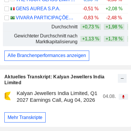
GENS AUREA S.P.A.
-0,51 %
+2,08 %
VIVARA PARTICIPAÇÕES S.A.
-0,83 %
-2,48 %
-
Durchschnitt
+0,73 %
+1,98 %
+
Gewichteter Durchschnitt nach
+1,13 %
+1,78 %
+
Marktkapitalisierung
Alle Branchenperformances anzeigen
Aktuelles Transkript: Kalyan Jewellers India
Limited
Kalyan Jewellers India Limited, Q1
04.08.
2027 Earnings Call, Aug 04, 2026
Mehr Transkripte