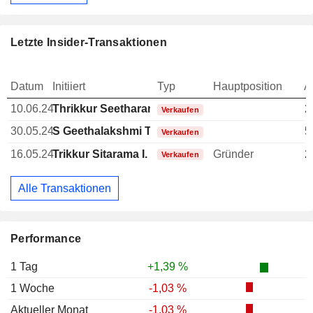
Letzte Insider-Transaktionen
Datum
Initiiert
Typ
Hauptposition
A
10.06.24
Thrikkur Seetharama Iyer Anantharaman
2
Verkaufen
30.05.24
S Geethalakshmi T
5
Verkaufen
16.05.24
Trikkur Sitarama I. Kalyanaraman
Gründer
2
Verkaufen
Alle Transaktionen
Performance
1 Tag
+1,39 %
1 Woche
-1,03 %
Aktueller Monat
-1,03 %