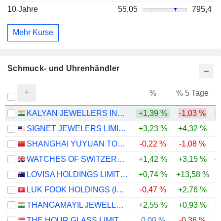
10 Jahre
55,05
795,4
Mehr Kurse
Schmuck- und Uhrenhändler
%
% 5 Tage
%
KALYAN JEWELLERS INDIA LIMITED
+1,39 %
-1,03 %
SIGNET JEWELERS LIMITED
+3,23 %
+4,32 %
+
SHANGHAI YUYUAN TOURIST MART (GROUP) CO., LTD.
-0,22 %
-1,08 %
-
WATCHES OF SWITZERLAND GROUP PLC
+1,42 %
+3,15 %
+
LOVISA HOLDINGS LIMITED
+0,74 %
+13,58 %
-
LUK FOOK HOLDINGS (INTERNATIONAL) LIMITED
-0,47 %
+2,76 %
+
THANGAMAYIL JEWELLERY LIMITED
+2,55 %
+0,93 %
+
THE HOUR GLASS LIMITED
0,00 %
-0,36 %
+