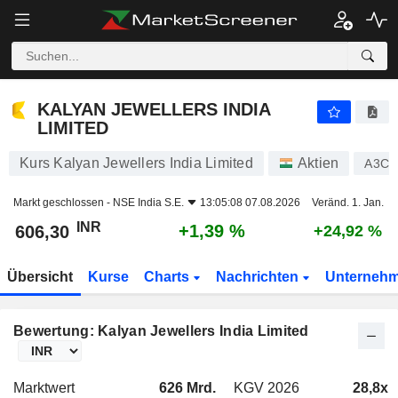
KALYAN JEWELLERS INDIA LIMITED
606,30
₹
+1,39 %
KALYAN JEWELLERS INDIA
LIMITED
Kurs Kalyan Jewellers India Limited
Aktien
A3C3
Markt geschlossen -
NSE India S.E.
13:05:08 07.08.2026
Veränd. 1. Jan.
INR
+1,39 %
606,30
+24,92 %
Übersicht
Kurse
Charts
Nachrichten
Unterneh
Bewertung: Kalyan Jewellers India Limited
Marktwert
626 Mrd.
KGV 2026
28,8x