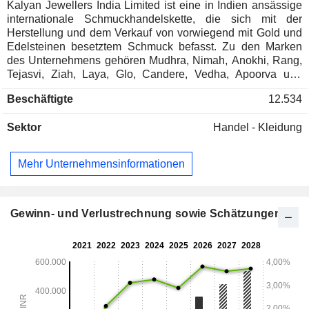
Kalyan Jewellers India Limited ist eine in Indien ansässige
internationale Schmuckhandelskette, die sich mit der
Herstellung und dem Verkauf von vorwiegend mit Gold und
Edelsteinen besetztem Schmuck befasst. Zu den Marken
des Unternehmens gehören Mudhra, Nimah, Anokhi, Rang,
Tejasvi, Ziah, Laya, Glo, Candere, Vedha, Apoorva und
Hera. Zu den Produkten gehören Ketten, Halsketten,
Beschäftigte
12.534
Armreifen, Armbänder, Nasenstecker, Choker-Sets,
Schmuck für den Alltag, Vaddanam, Schmucksets, Ringe,
Sektor
Handel - Kleidung
Ohrringe, Anhänger, Fußkettchen, Perlenstecker, Moti-Sets,
Jhumka, Medaillons, Haram, Kada, Payal und zweite
Ohrstecker. Das Unternehmen fertigt Schmuck aus
Mehr Unternehmensinformationen
verschiedenen Metallen wie Gold, Diamanten, Silber, Platin,
Edelsteinen, Weißgold und Roségold. Es verfügt über rund
316 Einzelhandelsgeschäfte in Indien, dem Nahen Osten
und den Vereinigten Staaten von Amerika. Zu seinen
Gewinn- und Verlustrechnung sowie Schätzungen
Tochtergesellschaften gehören Kalyan Jewellers FZE,
Kalyan Jewellers LLC, Kalyan Jewellers for Golden Jewelry
Company, W.L.L., Kalyan Jewelers, Inc., Kalyan Jewellers
Bahrain W.L.L. und Enovate Lifestyles Private Limited.