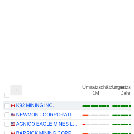
Umsatzschätzungen
Umsatzsc
1M
Jahr
K92 MINING INC.
NEWMONT CORPORATION
AGNICO EAGLE MINES LIMITED
BARRICK MINING CORPORATION