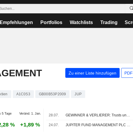
Empfehlungen
Portfolios
Watchlists
Trading
Scr
AGEMENT
Zu einer Liste hinzufügen
PDF-
ktien
A1C0S3
GB00B53P2009
JUP
 5 Tage
Veränd. 1. Jan.
28.07.
GEWINNER & VERLIERER: Trusts unter Druck nach Chip-Abverkauf; Unilever, Man Group legen zu
2,28 %
+1,89 %
24.07.
JUPITER FUND MANAGEMENT PLC : Von Cavendish zum Kaufen aufgerüstet