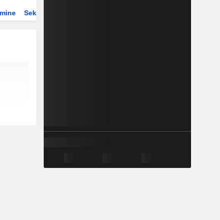
rmine
Sektor
Derivate
ETFs