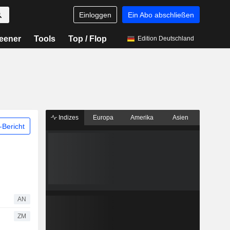
Einloggen
Ein Abo abschließen
eener
Tools
Top / Flop
Edition Deutschland
Indizes
Europa
Amerika
Asien
Bericht
AN
ZM