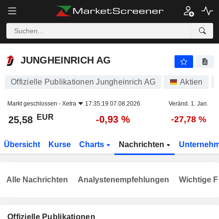
JUNGHEINRICH AG
25,58
€
-0,93 %
JUNGHEINRICH AG
Offizielle Publikationen Jungheinrich AG
Aktien
Markt geschlossen -
Xetra
17:35:19 07.08.2026
Veränd. 1. Jan.
EUR
-0,93 %
25,58
-27,78 %
Übersicht
Kurse
Charts
Nachrichten
Unterneh
Alle Nachrichten
Analystenempfehlungen
Wichtige F
Offizielle Publikationen