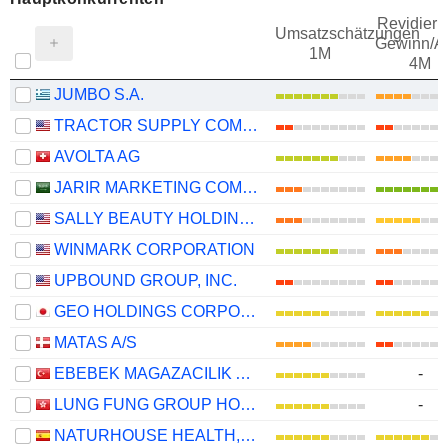
Revidieru
Umsatzschätzungen
Gewinn/Ak
1M
4M
JUMBO S.A.
TRACTOR SUPPLY COMPANY
AVOLTA AG
JARIR MARKETING COMPANY
SALLY BEAUTY HOLDINGS, INC.
WINMARK CORPORATION
UPBOUND GROUP, INC.
GEO HOLDINGS CORPORATION
MATAS A/S
EBEBEK MAGAZACILIK ANONIM SIRKETI
-
LUNG FUNG GROUP HOLDINGS LIMITED
-
NATURHOUSE HEALTH, S.A.