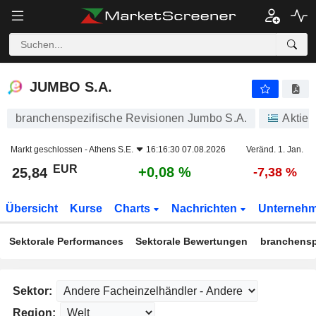
JUMBO S.A.
25,84
€
+0,08 %
JUMBO S.A.
branchenspezifische Revisionen Jumbo S.A.
Aktien
Markt geschlossen -
Athens S.E.
16:16:30 07.08.2026
Veränd. 1. Jan.
EUR
+0,08 %
25,84
-7,38 %
Übersicht
Kurse
Charts
Nachrichten
Unterneh
Sektorale Performances
Sektorale Bewertungen
branchensp
Sektor:
Region: