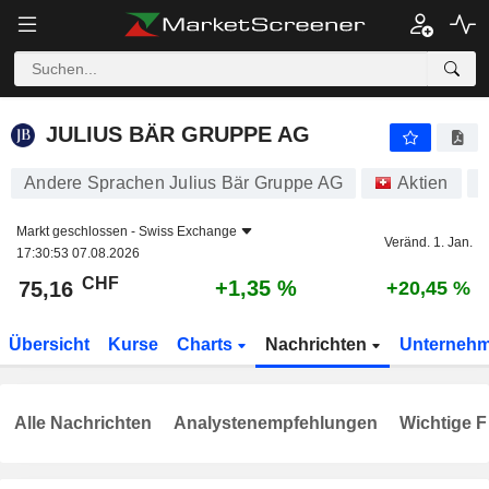
JULIUS BÄR GRUPPE AG
75,16
CHF
+1,35 %
JULIUS BÄR GRUPPE AG
Andere Sprachen Julius Bär Gruppe AG
Aktien
Markt geschlossen -
Swiss Exchange
Veränd. 1. Jan.
17:30:53 07.08.2026
CHF
+1,35 %
75,16
+20,45 %
Übersicht
Kurse
Charts
Nachrichten
Unterneh
Alle Nachrichten
Analystenempfehlungen
Wichtige F