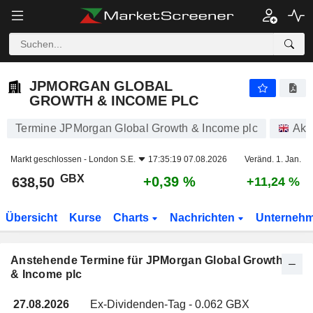
JPMORGAN GLOBAL GROWTH & INCOME PLC
638,50
p
+0,39 %
JPMORGAN GLOBAL
GROWTH & INCOME PLC
Termine JPMorgan Global Growth & Income plc
Akt
Markt geschlossen -
London S.E.
17:35:19 07.08.2026
Veränd. 1. Jan.
GBX
+0,39 %
638,50
+11,24 %
Übersicht
Kurse
Charts
Nachrichten
Unterneh
Anstehende Termine für JPMorgan Global Growth
& Income plc
27.08.2026
Ex-Dividenden-Tag - 0.062 GBX