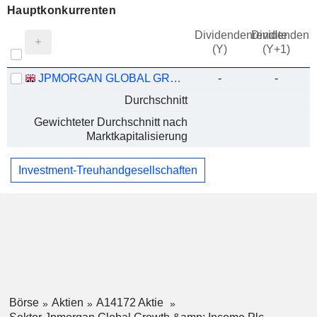
Hauptkonkurrenten
Dividendenrendite
Dividendenre
(Y)
(Y+1)
JPMORGAN GLOBAL GROWTH & INCOME PLC
-
-
Durchschnitt
Gewichteter Durchschnitt nach
Marktkapitalisierung
Investment-Treuhandgesellschaften
Börse
Aktien
A14172 Aktie