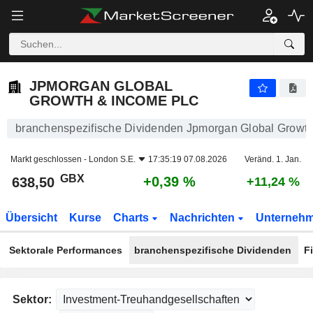
JPMORGAN GLOBAL GROWTH & INCOME PLC
638,50
p
+0,39 %
JPMORGAN GLOBAL
GROWTH & INCOME PLC
branchenspezifische Dividenden Jpmorgan Global Growth
Markt geschlossen -
London S.E.
17:35:19 07.08.2026
Veränd. 1. Jan.
GBX
+0,39 %
638,50
+11,24 %
Übersicht
Kurse
Charts
Nachrichten
Unterneh
Sektorale Performances
branchenspezifische Dividenden
F
Sektor: