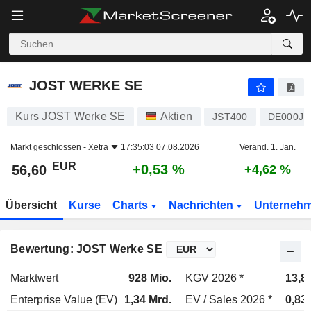
JOST WERKE SE
56,60
€
+0,53 %
JOST WERKE SE
Kurs JOST Werke SE
Aktien
JST400
DE000JS
Markt geschlossen -
Xetra
17:35:03 07.08.2026
Veränd. 1. Jan.
EUR
+0,53 %
56,60
+4,62 %
Übersicht
Kurse
Charts
Nachrichten
Unterneh
Bewertung: JOST Werke SE
Marktwert
928 Mio.
KGV 2026 *
13,8
Enterprise Value (EV)
1,34 Mrd.
EV / Sales 2026 *
0,83