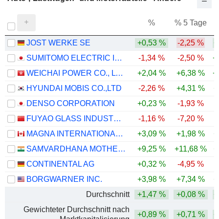
%
% 5 Tage
%
JOST WERKE SE
+0,53 %
-2,25 %
+
SUMITOMO ELECTRIC INDUSTRIES, LTD.
-1,34 %
-2,50 %
+
WEICHAI POWER CO., LTD.
+2,04 %
+6,38 %
+
HYUNDAI MOBIS CO.,LTD
-2,26 %
+4,31 %
+
DENSO CORPORATION
+0,23 %
-1,93 %
FUYAO GLASS INDUSTRY GROUP CO., LTD.
-1,16 %
-7,20 %
MAGNA INTERNATIONAL INC.
+3,09 %
+1,98 %
+
SAMVARDHANA MOTHERSON INTERNATIONAL LIMITED
+9,25 %
+11,68 %
+
CONTINENTAL AG
+0,32 %
-4,95 %
BORGWARNER INC.
+3,98 %
+7,34 %
+
Durchschnitt
+1,47 %
+0,08 %
+
Gewichteter Durchschnitt nach
+0,89 %
+0,71 %
+