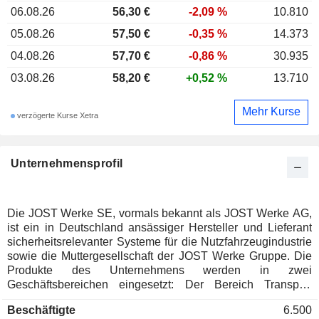
06.08.26
56,30 €
-2,09 %
10.810
05.08.26
57,50 €
-0,35 %
14.373
04.08.26
57,70 €
-0,86 %
30.935
03.08.26
58,20 €
+0,52 %
13.710
Mehr Kurse
verzögerte Kurse Xetra
Unternehmensprofil
Die JOST Werke SE, vormals bekannt als JOST Werke AG,
ist ein in Deutschland ansässiger Hersteller und Lieferant
sicherheitsrelevanter Systeme für die Nutzfahrzeugindustrie
sowie die Muttergesellschaft der JOST Werke Gruppe. Die
Produkte des Unternehmens werden in zwei
Geschäftsbereichen eingesetzt: Der Bereich Transport
umfasst Produkte und Systeme für Lkw und Anhänger; unter
Beschäftigte
6.500
der Marke JOST werden Sattelkupplungen, Stützfüße und