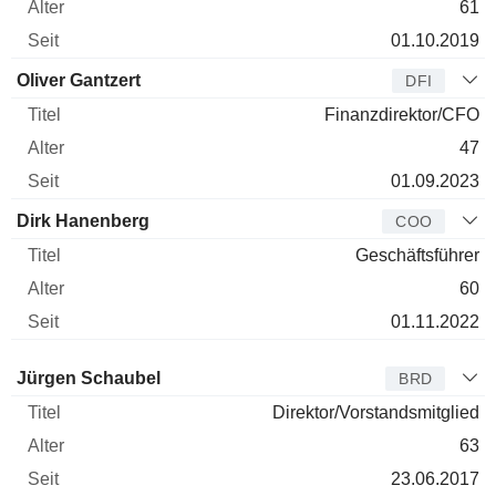
61
01.10.2019
Oliver Gantzert
DFI
Finanzdirektor/CFO
47
01.09.2023
Dirk Hanenberg
COO
Geschäftsführer
60
01.11.2022
Verwaltungsratsmitglied
Titel
Alter
Seit
Jürgen Schaubel
BRD
Direktor/Vorstandsmitglied
63
23.06.2017