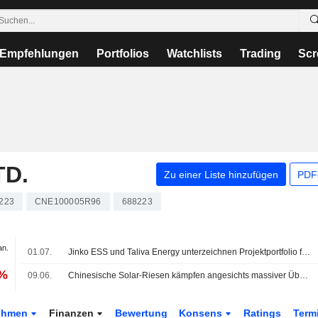
Empfehlungen
Portfolios
Watchlists
Trading
Scr
TD.
Zu einer Liste hinzufügen
PDF-
223
CNE100005R96
688223
an.
01.07.
Jinko ESS und Taliva Energy unterzeichnen Projektportfolio fuer Energiespeicher mit 400 MWh
 %
09.06.
Chinesische Solar-Riesen kämpfen angesichts massiver Überkapazitäten ums Überleben
ehmen
Finanzen
Bewertung
Konsens
Ratings
Term