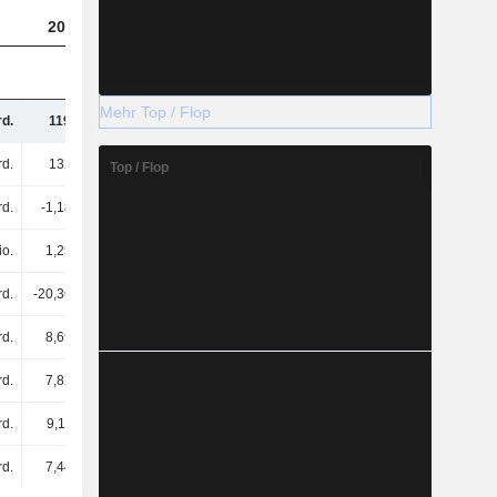
2023
2024
2025
Mehr Top / Flop
rd.
119 Mrd.
92,47 Mrd.
65,49 Mrd.
d.
132 Mrd.
121 Mrd.
118 Mrd.
Top / Flop
rd.
-1,18 Mrd.
-1,39 Mrd.
-1,71 Mrd.
io.
1,25 Mrd.
-228 Mio.
-2,35 Mrd.
rd.
-20,36 Mrd.
-9,19 Mrd.
-2,85 Mrd.
rd.
8,69 Mrd.
-77,06 Mio.
-9,25 Mrd.
rd.
7,82 Mrd.
7,71 Mrd.
8,15 Mrd.
rd.
9,11 Mrd.
793 Mio.
-9,2 Mrd.
rd.
7,44 Mrd.
98,93 Mio.
-6,88 Mrd.