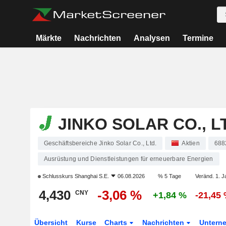
Märkte
Nachrichten
Analysen
Termine
JINKO SOLAR CO., L
Geschäftsbereiche Jinko Solar Co., Ltd.
Aktien
688
Ausrüstung und Dienstleistungen für erneuerbare Energien
Schlusskurs
Shanghai S.E.
06.08.2026
% 5 Tage
Veränd. 1. J
4,430
-3,06 %
CNY
+1,84 %
-21,45
Übersicht
Kurse
Charts
Nachrichten
Untern