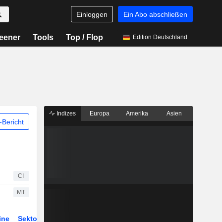
Einloggen
Ein Abo abschließen
eener
Tools
Top / Flop
Edition Deutschland
Indizes
Europa
Amerika
Asien
Bericht
CI
MT
ine
Sektor
ETFs