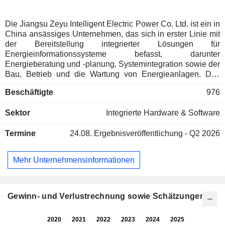
Die Jiangsu Zeyu Intelligent Electric Power Co. Ltd. ist ein in
China ansässiges Unternehmen, das sich in erster Linie mit
der Bereitstellung integrierter Lösungen für
Energieinformationssysteme befasst, darunter
Energieberatung und -planung, Systemintegration sowie der
Bau, Betrieb und die Wartung von Energieanlagen. Das
Geschäftsfeld „Planung im Energiebereich“ des
Beschäftigte
976
Unternehmens umfasst die Beratung und Planung von
Stromnetzen sowie die Beratung und Planung von
Sektor
Integrierte Hardware & Software
Verteilungsnetzen. Das Geschäftsfeld „Systemintegration im
Energiebereich“ umfasst die Integration von
Termine
24.08.
Ergebnisveröffentlichung - Q2 2026
Kommunikations- und Computersystemen für den
Energiesektor, die Integration neuer Energiesysteme sowie
die Integration intelligenter Betriebs- und Wartungssysteme
Mehr Unternehmensinformationen
für den Energiesektor. Das Geschäftsfeld „Implementierung,
Betrieb und Wartung“ umfasst Kommunikationstechnik,
Energietechnik, Verteilungsautomatisierung,
maßgeschneiderte Betriebs- und Wartungsdienstleistungen,
Gewinn- und Verlustrechnung sowie Schätzungen
Netzwerkoptimierungsdienstleistungen sowie
Kundenschulungen und Weiterbildungsdienstleistungen.
Das Unternehmen ist vorwiegend auf dem heimischen Markt