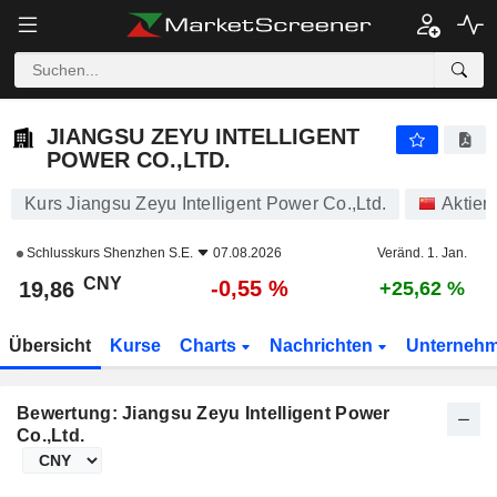
JIANGSU ZEYU INTELLIGENT POWER CO.,LTD.
19,86
¥
-0,55 %
JIANGSU ZEYU INTELLIGENT
POWER CO.,LTD.
Kurs Jiangsu Zeyu Intelligent Power Co.,Ltd.
Aktien
Schlusskurs
Shenzhen S.E.
07.08.2026
Veränd. 1. Jan.
CNY
-0,55 %
19,86
+25,62 %
Übersicht
Kurse
Charts
Nachrichten
Unterneh
Bewertung: Jiangsu Zeyu Intelligent Power
Co.,Ltd.