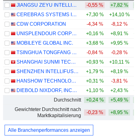
JIANGSU ZEYU INTELLIGENT POWER CO.,LTD.
-0,55 %
+7,82 %
+
CEREBRAS SYSTEMS INC.
+7,30 %
+14,10 %
CDW CORPORATION
-4,34 %
-8,12 %
-
UNISPLENDOUR CORPORATION LIMITED
+0,16 %
+8,91 %
+
MOBILEYE GLOBAL INC.
+3,68 %
+9,95 %
-
TSINGHUA TONGFANG CO., LTD.
-0,84 %
-0,28 %
SHANGHAI SUNMI TECHNOLOGY CO., LTD.
+0,93 %
+10,11 %
SHENZHEN INTELLIFUSION TECHNOLOGIES CO., LTD.
+1,79 %
+8,19 %
HANSHOW TECHNOLOGY CO., LTD.
+0,31 %
-3,81 %
-
DIEBOLD NIXDORF, INCORPORATED
+1,10 %
+2,43 %
+
Durchschnitt
+0,24 %
+5,49 %
Gewichteter Durchschnitt nach
-0,23 %
+8,95 %
Marktkapitalisierung
Alle Branchenperformances anzeigen