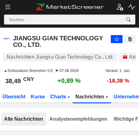
JIANGSU GIAN TECHNOLOGY CO., LTD.
38,49
¥
+0,89 %
JIANGSU GIAN TECHNOLOGY
CO., LTD.
Nachrichten Jiangsu Gian Technology Co., Ltd.
Akti
Schlusskurs
Shenzhen S.E.
07.08.2026
Veränd. 1. Jan.
CNY
+0,89 %
38,49
-18,38 %
Übersicht
Kurse
Charts
Nachrichten
Unterneh
Alle Nachrichten
Analystenempfehlungen
Wichtige F