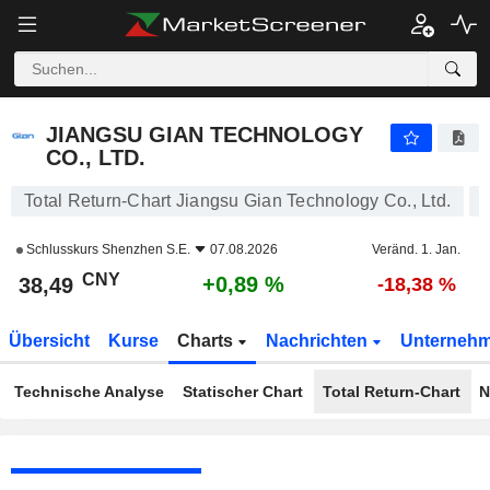
JIANGSU GIAN TECHNOLOGY CO., LTD.
38,49
¥
+0,89 %
JIANGSU GIAN TECHNOLOGY
CO., LTD.
Total Return-Chart Jiangsu Gian Technology Co., Ltd.
Schlusskurs
Shenzhen S.E.
07.08.2026
Veränd. 1. Jan.
CNY
+0,89 %
38,49
-18,38 %
Übersicht
Kurse
Charts
Nachrichten
Unterneh
Technische Analyse
Statischer Chart
Total Return-Chart
N