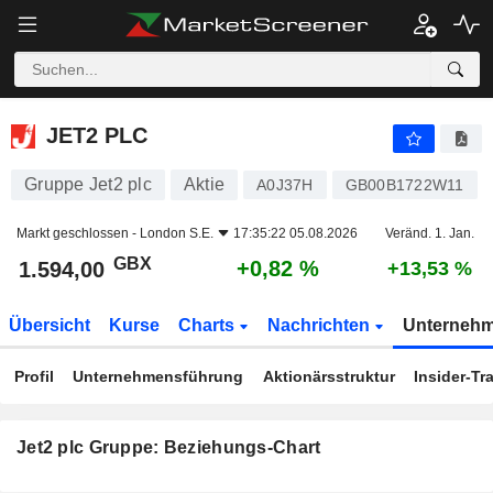
JET2 PLC
1.594,00
p
+0,82 %
JET2 PLC
Gruppe Jet2 plc
Aktie
A0J37H
GB00B1722W11
Markt geschlossen -
London S.E.
17:35:22 05.08.2026
Veränd. 1. Jan.
GBX
+0,82 %
1.594,00
+13,53 %
Übersicht
Kurse
Charts
Nachrichten
Unterneh
Profil
Unternehmensführung
Aktionärsstruktur
Insider-Tr
Jet2 plc Gruppe: Beziehungs-Chart