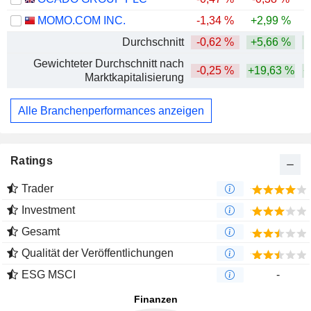
MOMO.COM INC.
-1,34 %
+2,99 %
Durchschnitt
-0,62 %
+5,66 %
Gewichteter Durchschnitt nach
-0,25 %
+19,63 %
+
Marktkapitalisierung
Alle Branchenperformances anzeigen
Ratings
Trader
Investment
Gesamt
Qualität der Veröffentlichungen
ESG MSCI
-