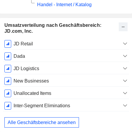
Handel - Internet / Katalog
Umsatzverteilung nach Geschäftsbereich:
JD.com, Inc.
Ende d.
JD Retail
Geschäftsjahres:
Dezember
Dada
JD Logistics
New Businesses
Unallocated Items
Inter-Segment Eliminations
Alle Geschäftsbereiche ansehen