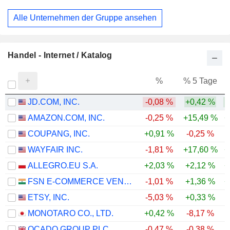
Alle Unternehmen der Gruppe ansehen
Handel - Internet / Katalog
%
% 5 Tage
%
JD.COM, INC.
-0,08 %
+0,42 %
AMAZON.COM, INC.
-0,25 %
+15,49 %
+
COUPANG, INC.
+0,91 %
-0,25 %
-
WAYFAIR INC.
-1,81 %
+17,60 %
+
ALLEGRO.EU S.A.
+2,03 %
+2,12 %
+
FSN E-COMMERCE VENTURES LIMITED
-1,01 %
+1,36 %
+
ETSY, INC.
-5,03 %
+0,33 %
MONOTARO CO., LTD.
+0,42 %
-8,17 %
-
OCADO GROUP PLC
-0,47 %
-0,38 %
-