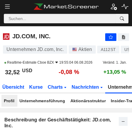
JD.COM, INC.
32,52
$
-0,08 %
JD.COM, INC.
Unternehmen JD.com, Inc.
Aktien
A112ST
US4
Realtime-Estimate
Cboe BZX
19:55:04 06.08.2026
Veränd. 1. Jan.
USD
-0,08 %
32,52
+13,05 %
Übersicht
Kurse
Charts
Nachrichten
Unterneh
Profil
Unternehmensführung
Aktionärsstruktur
Insider-Tr
Beschreibung der Geschäftstätigkeit: JD.com,
Inc.