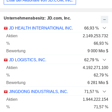
Liste der Aktionäre von JD.COM, INC.
Unternehmensbesitz: JD.com, Inc.
Name
Aktien
%
Bewertung
JD HEALTH INTERNATIONAL INC.
66,93 %
2.149.253.732
66,93 %
9 000 Mio $
JD LOGISTICS, INC.
62,79 %
4.192.271.100
62,79 %
6 281 Mio $
JINGDONG INDUSTRIALS, INC.
71,57 %
1.944.222.154
71,57 %