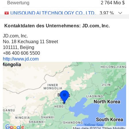
2 764 Mio $
UNISOUND AI TECHNOLOGY CO., LTD.
3,97 %
1.792.404
Kontaktdaten des Unternehmens: JD.com, Inc.
3,97 %
JD.com, Inc.
16 Mio $
No. 18 Kechuang 11 Street
101111, Beijing
UNISOUND AI TECHNOLOGY CO., LTD.
1,5 %
+86 400 606 5500
928.000
http://www.jd.com
1,5 %
7 Mio $