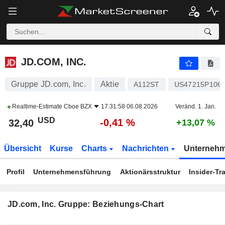
JD.COM, INC.
32,40
$
-0,41 %
JD.COM, INC.
Gruppe JD.com, Inc.
Aktie
A112ST
US47215P106
Realtime-Estimate
Cboe BZX
17:31:58 06.08.2026
Veränd. 1. Jan.
USD
-0,41 %
32,40
+13,07 %
Übersicht
Kurse
Charts
Nachrichten
Unterneh
Profil
Unternehmensführung
Aktionärsstruktur
Insider-Tr
JD.com, Inc. Gruppe: Beziehungs-Chart