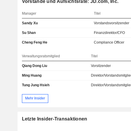
Vorstände und Aufsichtsräte: JD.com, Inc.
Manager
Titel
Sandy Xu
Vorstandsvorsitzender
Su Shan
Finanzdirektor/CFO
Cheng Feng He
Compliance Officer
Verwaltungsratsmitglied
Titel
Qiang Dong Liu
Vorsitzender
Ming Huang
Direktor/Vorstandsmitgli
Tung Jung Hsieh
Direktor/Vorstandsmitgli
Mehr Insider
Letzte Insider-Transaktionen