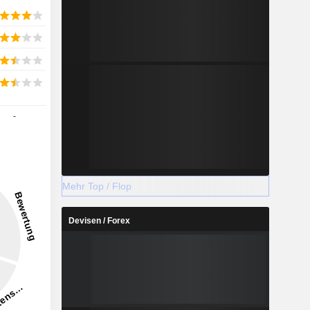
-
Mehr Top / Flop
Devisen / Forex