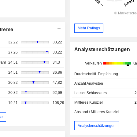
Mehr Ratings
treme
32,22
33,22
Analystenschätzungen
27,26
33,22
Jahr
24,51
34,3
Verkaufen
Ka
24,51
36,86
Durchschnittl. Empfehlung
20,82
47,82
Anzahl Analysten
20,82
92,69
Letzter Schlusskurs
2
Mittleres Kursziel
2
19,21
108,29
Abstand / Mittleres Kursziel
se
Analystenschätzungen