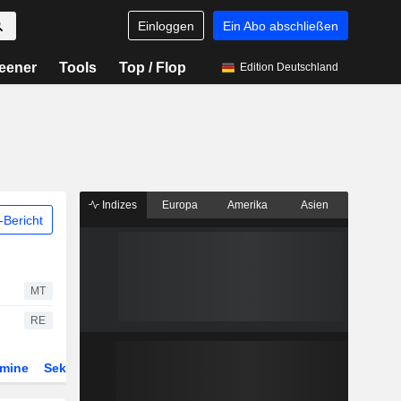
Einloggen
Ein Abo abschließen
eener
Tools
Top / Flop
Edition Deutschland
Indizes
Europa
Amerika
Asien
Bericht
MT
RE
rmine
Sektor
Derivate
ETFs