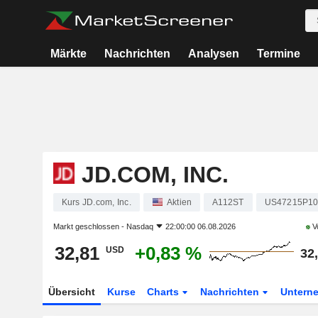
Märkte
Nachrichten
Analysen
Termine
JD.COM, INC.
Kurs JD.com, Inc.
Aktien
A112ST
US47215P1
Markt geschlossen -
Nasdaq
22:00:00 06.08.2026
Vo
32,81
+0,83 %
USD
32
Übersicht
Kurse
Charts
Nachrichten
Untern