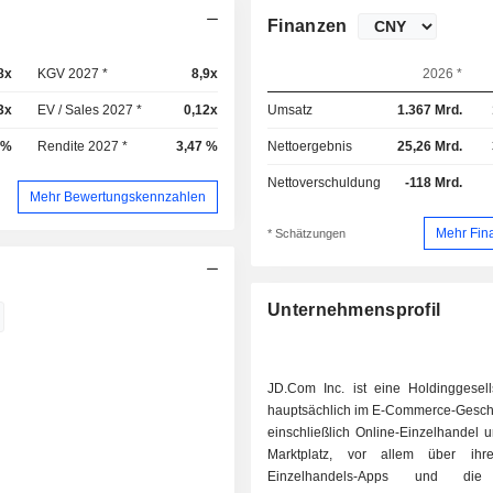
Finanzen
8x
KGV 2027 *
8,9x
2026 *
3x
EV / Sales 2027 *
0,12x
Umsatz
1.367 Mrd.
 %
Rendite 2027 *
3,47 %
Nettoergebnis
25,26 Mrd.
Nettoverschuldung
-118 Mrd.
Mehr Bewertungskennzahlen
Mehr Fin
* Schätzungen
Unternehmensprofil
JD.Com Inc. ist eine Holdinggesells
hauptsächlich im E-Commerce-Geschäft
einschließlich Online-Einzelhandel 
Marktplatz, vor allem über ihr
Einzelhandels-Apps und die