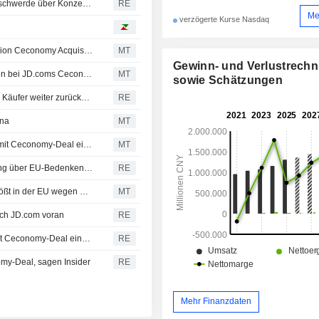
Xiaohongshus IPO-Pläne in Hongkong geraten nach Beschwerde über Konzernstruktur unter Druck
RE
Me
verzögerte Kurse Nasdaq
EU Raises Preliminary Concerns Over JD.com's $2.5 Billion Ceconomy Acquisition
MT
Gewinn- und Verlustrech
EU meldet Bedenken wegen ausländischer Subventionen bei JD.coms Ceconomy-Deal an
MT
sowie Schätzungen
Nach dem Kampf gegen Rabatte in China muss Nike die Käufer weiter zurückgewinnen
RE
ina
MT
EU-Kommission übermittelt JD.com im Zusammenhang mit Ceconomy-Deal eine Mitteilung der Beschwerdepunkte
MT
Chinesischer E-Commerce-Riese JD.com erhält Mitteilung über EU-Bedenken zur Ceconomy-Übernahme
RE
Geplante Übernahme von CECONOMY durch JD.com stößt in der EU wegen Bedenken zu ausländischen Subventionen auf Hürden
MT
rch JD.com voran
RE
EU-Regulierer übermittelt JD.com im Zusammenhang mit Ceconomy-Deal eine Mitteilung der Beschwerdepunkte
RE
y-Deal, sagen Insider
RE
Mehr Finanzdaten