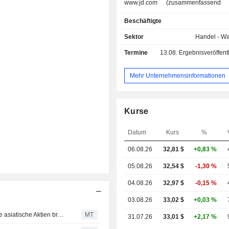
www.jd.com (zusammenfassend 
Plattform“ bezeichnet). Das Un
Beschäftigte
betreibt seine Geschäfte in drei Seg
Segment „JD Retail“, zu dem JD Hea
Sektor
Handel - W
Industrials gehören, ist hauptsächlich
Termine
13.08.
Ergebnisveröffentlichun
Einzelhandel, im Online-Marktplatzg
im Bereich Marketingdienstleistunge
tätig. Das Segment „JD Logistic
Mehr Unternehmensinformationen
sowohl interne als auch 
Logistikgeschäfte. Das Segm
Businesses“ umfasst hauptsächli
Kurse
Delivery, JD Property, Ji
Auslandsgeschäfte. Das Untern
Datum
Kurs
%
hauptsächlich auf dem heimischen
auf ausländischen Märkten tätig.
06.08.26
32,81 $
+0,83 %
05.08.26
32,54 $
-1,30 %
04.08.26
32,97 $
-0,15 %
03.08.26
33,02 $
+0,03 %
In den USA als American Depositary Receipts gehandelte asiatische Aktien brechen am Dienstag im Handel deutlich ein
MT
31.07.26
33,01 $
+2,17 %