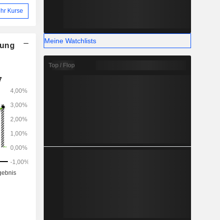
hr Kurse
Meine Watchlists
nung
Top / Flop