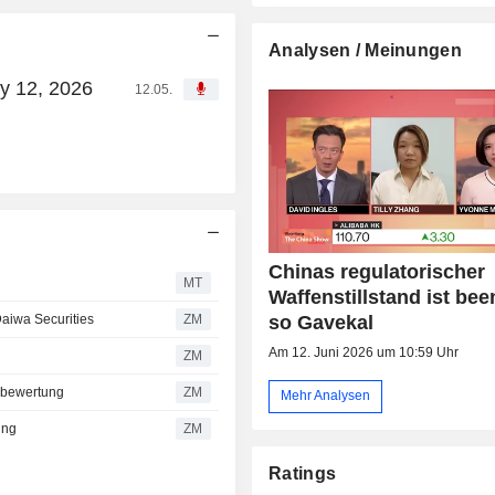
Analysen / Meinungen
y 12, 2026
12.05.
Chinas regulatorischer
MT
Waffenstillstand ist bee
aiwa Securities
ZM
so Gavekal
Am 12. Juni 2026 um 10:59 Uhr
g
ZM
fsbewertung
ZM
Mehr Analysen
ing
ZM
Ratings