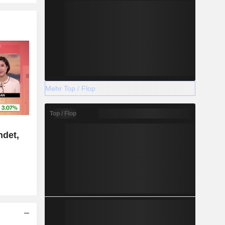
Mehr Top / Flop
Top / Flop
ndet,