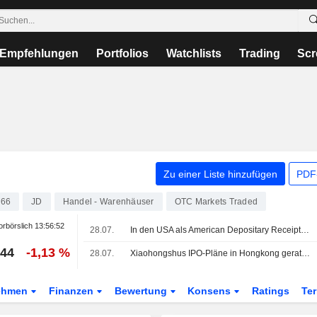
Empfehlungen
Portfolios
Watchlists
Trading
Scr
Zu einer Liste hinzufügen
PDF-
066
JD
Handel - Warenhäuser
OTC Markets Traded
rbörslich
13:56:52
28.07.
In den USA als American Depositary Receipts gehandelte asiatische Aktien brechen am Dienstag im Handel deutlich ein
,44
-1,13 %
28.07.
Xiaohongshus IPO-Pläne in Hongkong geraten nach Beschwerde über Konzernstruktur unter Druck
ehmen
Finanzen
Bewertung
Konsens
Ratings
Te