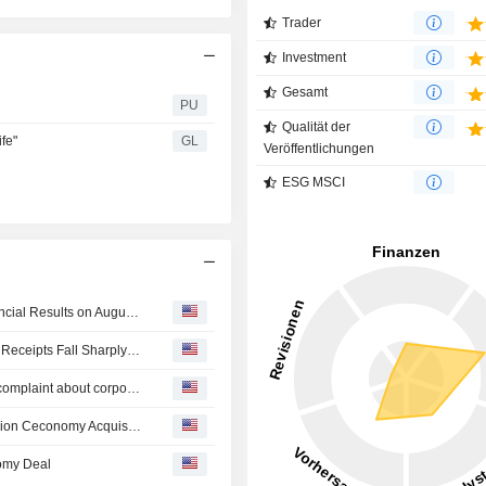
Trader
Investment
Gesamt
PU
Qualität der
fe"
GL
Veröffentlichungen
ESG MSCI
JD.com to Report Second Quarter and Interim 2026 Financial Results on August 13, 2026
Asian Equities Traded in the US as American Depositary Receipts Fall Sharply in Tuesday Trading
Xiaohongshu's Hong Kong IPO plans face scrutiny after complaint about corporate structure
EU Raises Preliminary Concerns Over JD.com's $2.5 Billion Ceconomy Acquisition
omy Deal