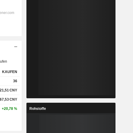
ufen
KAUFEN
36
21,51
CNY
67,53
CNY
Rohstoffe
+20,78 %