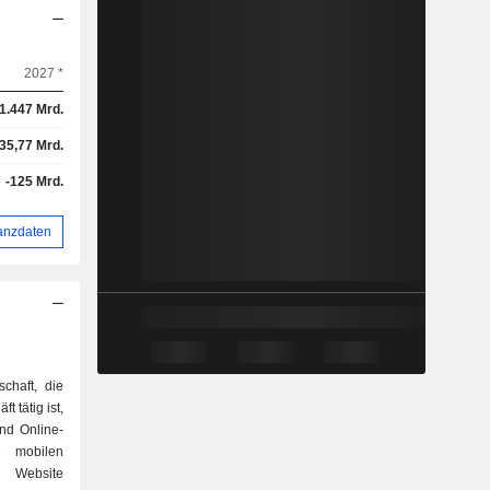
2027 *
1.447 Mrd.
35,77 Mrd.
-125 Mrd.
anzdaten
chaft, die
 tätig ist,
und Online-
e mobilen
 Website