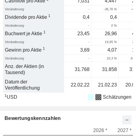
Cashflow pro Aktie
7,031
4,447
2
Veränderung
-
-36,76 %
-48
1
Dividende pro Aktie
0,4
0,4
Veränderung
-
0 %
1
Buchwert je Aktie
23,45
26,96
4
Veränderung
-
14,95 %
73
1
Gewinn pro Aktie
3,69
4,07
1
Veränderung
-
10,3 %
345
Anz. der Aktien (in
31.768
31.858
31
Tausend)
Datum der
22.02.22
21.02.23
20.0
Veröffentlichung
1
USD
Schätzungen
Bewertungskennzahlen
2026 *
2027 *