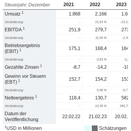
2021
2022
2023
Steuerjahr: Dezember
1
Umsatz
1.868
2.166
1.66
Veränderung
-
15,93 %
-23,16
1
EBITDA
251,9
279,7
273,
Veränderung
-
11,04 %
-2,36
Betriebsergebnis
175,1
168,4
164,
1
(EBIT)
Veränderung
-
-3,83 %
-2,2
1
Gezahlte Zinsen
-8,7
-14,2
-10,
Gewinn vor Steuern
152,7
154,2
153,
1
(EBT)
Veränderung
-
0,98 %
-0,71
1
Nettoergebnis
118,4
130,7
582,
Veränderung
-
10,39 %
345,75
Datum der
22.02.22
21.02.23
20.02.2
Veröffentlichung
1
USD in Millionen
Schätzungen