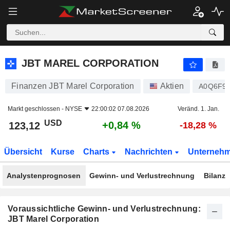
JBT MAREL CORPORATION
123,12
$
+0,84 %
JBT MAREL CORPORATION
Finanzen JBT Marel Corporation
Aktien
A0Q6F9
Markt geschlossen -
NYSE
22:00:02 07.08.2026
Veränd. 1. Jan.
USD
+0,84 %
123,12
-18,28 %
Übersicht
Kurse
Charts
Nachrichten
Unterneh
Analystenprognosen
Gewinn- und Verlustrechnung
Bilanz
Voraussichtliche Gewinn- und Verlustrechnung:
JBT Marel Corporation