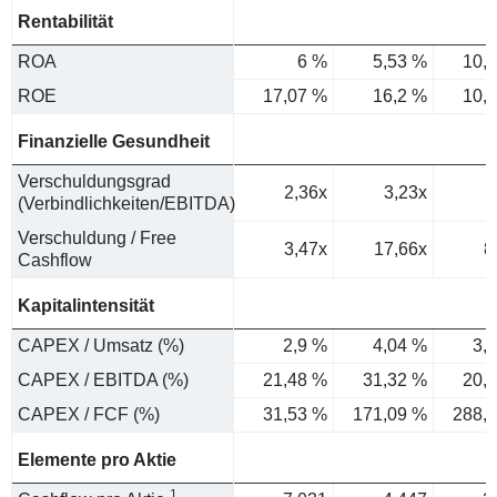
Rentabilität
ROA
6 %
5,53 %
10,
ROE
17,07 %
16,2 %
10,
Finanzielle Gesundheit
Verschuldungsgrad
2,36x
3,23x
(Verbindlichkeiten/EBITDA)
Verschuldung / Free
3,47x
17,66x
8
Cashflow
Kapitalintensität
CAPEX / Umsatz (%)
2,9 %
4,04 %
3,
CAPEX / EBITDA (%)
21,48 %
31,32 %
20,
CAPEX / FCF (%)
31,53 %
171,09 %
288,
Elemente pro Aktie
1