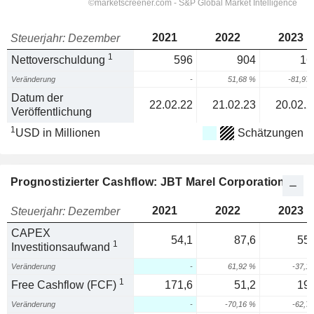
2021
2022
2023
Steuerjahr: Dezember
1
Nettoverschuldung
596
904
16
Veränderung
-
51,68 %
-81,97
Datum der
22.02.22
21.02.23
20.02.2
Veröffentlichung
1
USD in Millionen
Schätzungen
Prognostizierter Cashflow: JBT Marel Corporation
2021
2022
2023
Steuerjahr: Dezember
CAPEX
54,1
87,6
55,
1
Investitionsaufwand
Veränderung
-
61,92 %
-37,1
1
Free Cashflow (FCF)
171,6
51,2
19,
Veränderung
-
-70,16 %
-62,7