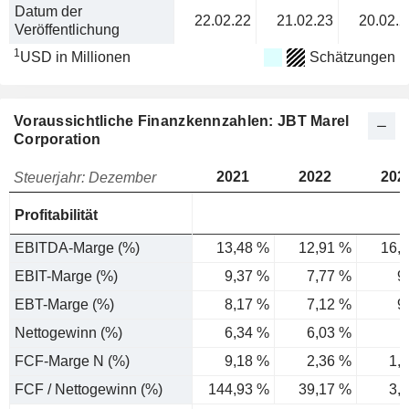
Datum der
22.02.22
21.02.23
20.02.2
Veröffentlichung
1
USD in Millionen
Schätzungen
Voraussichtliche Finanzkennzahlen: JBT Marel
Corporation
2021
2022
202
Steuerjahr: Dezember
Profitabilität
EBITDA-Marge (%)
13,48 %
12,91 %
16,
EBIT-Marge (%)
9,37 %
7,77 %
9
EBT-Marge (%)
8,17 %
7,12 %
9
Nettogewinn (%)
6,34 %
6,03 %
3
FCF-Marge N (%)
9,18 %
2,36 %
1,
FCF / Nettogewinn (%)
144,93 %
39,17 %
3,