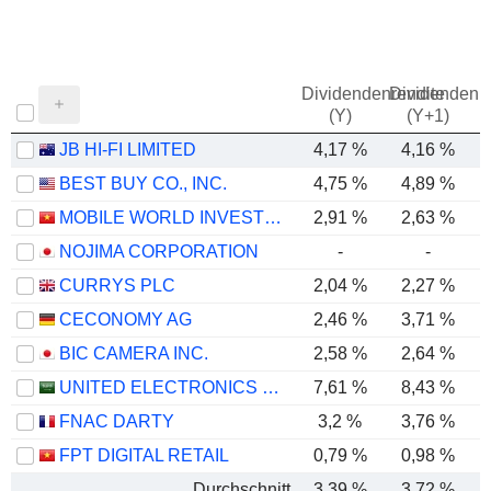
Dividendenrendite
Dividendenre
(Y)
(Y+1)
JB HI-FI LIMITED
4,17 %
4,16 %
BEST BUY CO., INC.
4,75 %
4,89 %
MOBILE WORLD INVESTMENT CORPORATION
2,91 %
2,63 %
NOJIMA CORPORATION
-
-
CURRYS PLC
2,04 %
2,27 %
CECONOMY AG
2,46 %
3,71 %
BIC CAMERA INC.
2,58 %
2,64 %
UNITED ELECTRONICS COMPANY
7,61 %
8,43 %
FNAC DARTY
3,2 %
3,76 %
FPT DIGITAL RETAIL
0,79 %
0,98 %
Durchschnitt
3,39 %
3,72 %