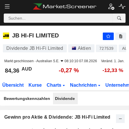
JB HI-FI LIMITED
84,36
$
-0,27 %
JB HI-FI LIMITED
Dividende JB Hi-Fi Limited
Aktien
727539
AU
Markt geschlossen -
Australian S.E.
08:10:10 07.08.2026
Veränd. 1. Jan.
AUD
-0,27 %
84,36
-12,33 %
Übersicht
Kurse
Charts
Nachrichten
Unterneh
Bewertungskennzahlen
Dividende
Gewinn pro Aktie & Dividende: JB Hi-Fi Limited