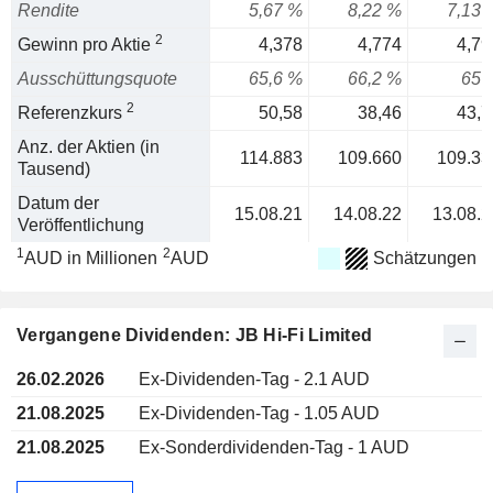
Rendite
5,67 %
8,22 %
7,13 
2
Gewinn pro Aktie
4,378
4,774
4,79
Ausschüttungsquote
65,6 %
66,2 %
65 
2
Referenzkurs
50,58
38,46
43,7
Anz. der Aktien (in
114.883
109.660
109.33
Tausend)
Datum der
15.08.21
14.08.22
13.08.2
Veröffentlichung
1
2
AUD in Millionen
AUD
Schätzungen
Vergangene Dividenden: JB Hi-Fi Limited
26.02.2026
Ex-Dividenden-Tag - 2.1 AUD
21.08.2025
Ex-Dividenden-Tag - 1.05 AUD
21.08.2025
Ex-Sonderdividenden-Tag - 1 AUD