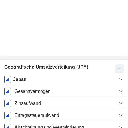
Geografische Umsatzverteilung (JPY)
Ende d.
Japan
Geschäftsjahres:
September
Gesamtvermögen
Zinsaufwand
Ertragssteueraufwand
Abschreibung und Wertminderung