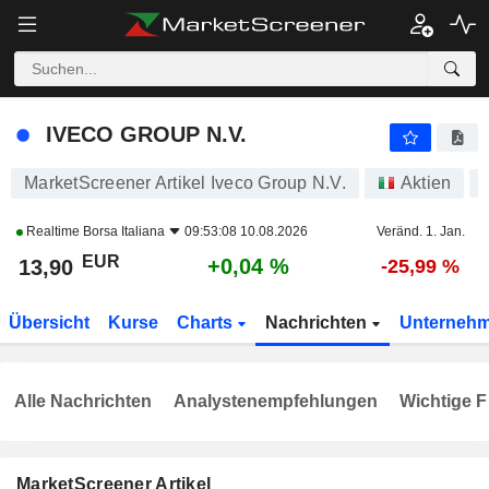
IVECO GROUP N.V.
13,90
€
+0,04 %
IVECO GROUP N.V.
MarketScreener Artikel Iveco Group N.V.
Aktien
Realtime
Borsa Italiana
09:53:08 10.08.2026
Veränd. 1. Jan.
EUR
+0,04 %
13,90
-25,99 %
Übersicht
Kurse
Charts
Nachrichten
Unterneh
Alle Nachrichten
Analystenempfehlungen
Wichtige F
MarketScreener Artikel