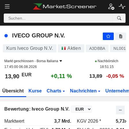
IVECO GROUP N.V.
13,90
€
+0,11 %
IVECO GROUP N.V.
Kurs Iveco Group N.V.
Aktien
A3DBBA
NL0015
Markt geschlossen -
Borsa Italiana
Nachbörslich
17:45:00 06.08.2026
18:51:15
EUR
+0,11 %
13,90
13,89
-0,05 %
Übersicht
Kurse
Charts
Nachrichten
Unterneh
Bewertung: Iveco Group N.V.
Marktwert
3,7 Mrd.
KGV 2026 *
5,73x