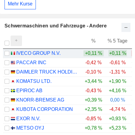
Mehr Kurse
Schwermaschinen und Fahrzeuge - Andere
%
% 5 Tage
%
IVECO GROUP N.V.
+0,11 %
+0,11 %
-
PACCAR INC
-0,42 %
-0,61 %
+
DAIMLER TRUCK HOLDING AG
-0,10 %
-1,31 %
+
KOMATSU LTD.
+3,44 %
+1,90 %
+
EPIROC AB
-0,43 %
+4,16 %
+
KNORR-BREMSE AG
+0,39 %
0,00 %
+
KUBOTA CORPORATION
+2,35 %
-4,74 %
+
EXOR N.V.
-0,85 %
+0,93 %
-
METSO OYJ
+0,78 %
+5,23 %
+