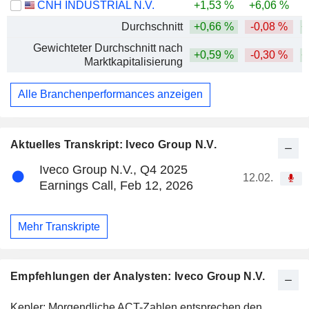
CNH INDUSTRIAL N.V.
+1,53 %
+6,06 %
-
Durchschnitt
+0,66 %
-0,08 %
+
Gewichteter Durchschnitt nach
+0,59 %
-0,30 %
+
Marktkapitalisierung
Alle Branchenperformances anzeigen
Aktuelles Transkript: Iveco Group N.V.
Iveco Group N.V., Q4 2025
12.02.
Earnings Call, Feb 12, 2026
Mehr Transkripte
Empfehlungen der Analysten: Iveco Group N.V.
Kepler: Morgendliche ACT-Zahlen entsprechen den