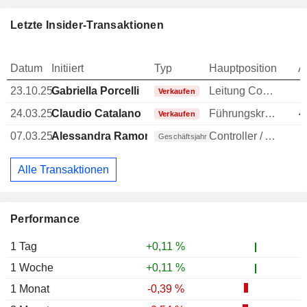
Letzte Insider-Transaktionen
Datum
Initiiert
Typ
Hauptposition
A
23.10.25
Gabriella Porcelli
Leitung Compliance
1
Verkaufen
24.03.25
Claudio Catalano
Führungskraft / leitender Angestellter
4
Verkaufen
07.03.25
Alessandra Ramorino
Controller / Auditor
Geschäftsjahr
Alle Transaktionen
Performance
1 Tag
+0,11 %
1 Woche
+0,11 %
1 Monat
-0,39 %