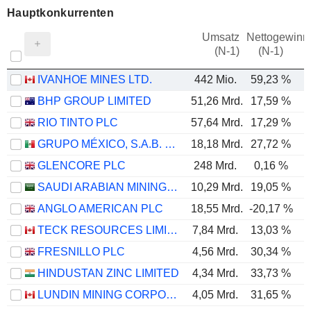
Hauptkonkurrenten
Umsatz
Nettogewinn
(N-1)
(N-1)
IVANHOE MINES LTD.
442 Mio.
59,23 %
-
BHP GROUP LIMITED
51,26 Mrd.
17,59 %
RIO TINTO PLC
57,64 Mrd.
17,29 %
GRUPO MÉXICO, S.A.B. DE C.V.
18,18 Mrd.
27,72 %
GLENCORE PLC
248 Mrd.
0,16 %
SAUDI ARABIAN MINING COMPANY (MAADEN)
10,29 Mrd.
19,05 %
ANGLO AMERICAN PLC
18,55 Mrd.
-20,17 %
TECK RESOURCES LIMITED
7,84 Mrd.
13,03 %
FRESNILLO PLC
4,56 Mrd.
30,34 %
HINDUSTAN ZINC LIMITED
4,34 Mrd.
33,73 %
LUNDIN MINING CORPORATION
4,05 Mrd.
31,65 %