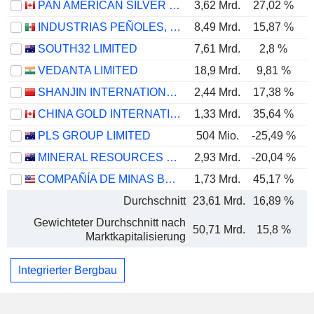
PAN AMERICAN SILVER CORP.
3,62 Mrd.
27,02 %
INDUSTRIAS PEÑOLES, S.A.B. DE C.V.
8,49 Mrd.
15,87 %
SOUTH32 LIMITED
7,61 Mrd.
2,8 %
VEDANTA LIMITED
18,9 Mrd.
9,81 %
SHANJIN INTERNATIONAL GOLD CO., LTD.
2,44 Mrd.
17,38 %
CHINA GOLD INTERNATIONAL RESOURCES CORP. LTD.
1,33 Mrd.
35,64 %
PLS GROUP LIMITED
504 Mio.
-25,49 %
MINERAL RESOURCES LIMITED
2,93 Mrd.
-20,04 %
COMPAÑÍA DE MINAS BUENAVENTURA S.A.A.
1,73 Mrd.
45,17 %
Durchschnitt
23,61 Mrd.
16,89 %
Gewichteter Durchschnitt nach
50,71 Mrd.
15,8 %
Marktkapitalisierung
Integrierter Bergbau