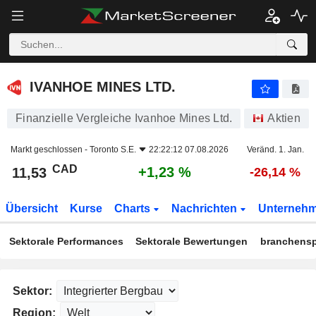
IVANHOE MINES LTD.
11,53
$
+1,23 %
IVANHOE MINES LTD.
Finanzielle Vergleiche Ivanhoe Mines Ltd.
Aktien
Markt geschlossen -
Toronto S.E.
22:22:12 07.08.2026
Veränd. 1. Jan.
CAD
+1,23 %
11,53
-26,14 %
Übersicht
Kurse
Charts
Nachrichten
Unterneh
Sektorale Performances
Sektorale Bewertungen
branchensp
Sektor:
Region: