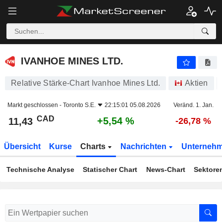
IVANHOE MINES LTD.
11,43
$
+5,54 %
IVANHOE MINES LTD.
Relative Stärke-Chart Ivanhoe Mines Ltd.
Aktien
Markt geschlossen -
Toronto S.E.
22:15:01 05.08.2026
Veränd. 1. Jan.
CAD
+5,54 %
11,43
-26,78 %
Übersicht
Kurse
Charts
Nachrichten
Unterneh
Technische Analyse
Statischer Chart
News-Chart
Sektore