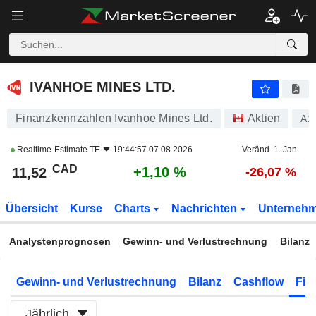
IVANHOE MINES LTD.
11,52
$
+1,10 %
IVANHOE MINES LTD.
Finanzkennzahlen Ivanhoe Mines Ltd.
Aktien
A1
Realtime-Estimate
TE
19:44:57 07.08.2026
Veränd. 1. Jan.
CAD
+1,10 %
11,52
-26,07 %
Übersicht
Kurse
Charts
Nachrichten
Unterneh
Analystenprognosen
Gewinn- und Verlustrechnung
Bilanz
Gewinn- und Verlustrechnung
Bilanz
Cashflow
Fin
Jährlich