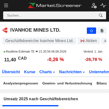
IVANHOE MINES LTD.
11,40
$
-0,26 %
IVANHOE MINES LTD.
Geschäftsbereiche Ivanhoe Mines Ltd.
Aktien
A1
Realtime-Estimate
TE
21:35:56 06.08.2026
Veränd. 1. Jan.
CAD
-0,26 %
11,40
-26,78 %
Übersicht
Kurse
Charts
Nachrichten
Unterneh
Analystenprognosen
Gewinn- und Verlustrechnung
Bilanz
Umsatz 2025 nach Geschäftsbereichen