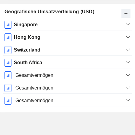
Geografische Umsatzverteilung (USD)
Ende d.
Singapore
Geschäftsjahres:
Dezember
Hong Kong
Switzerland
South Africa
Gesamtvermögen
Gesamtvermögen
Gesamtvermögen