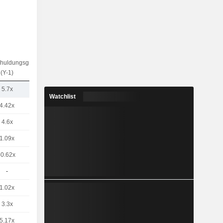
chuldungsgrad
(Y-1)
5.7x
Watchlist
4.42x
4.6x
1.09x
-0.62x
-
1.02x
3.3x
5.17x