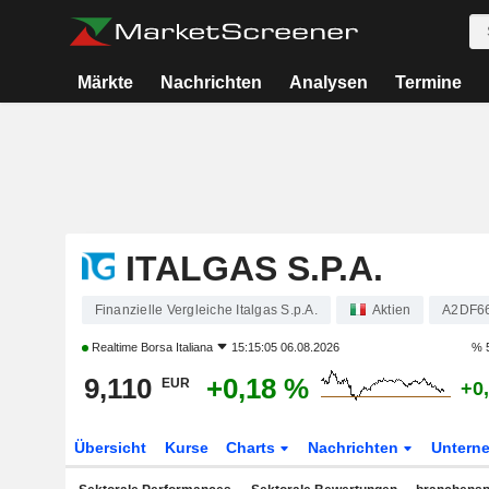
Märkte
Nachrichten
Analysen
Termine
ITALGAS S.P.A.
Finanzielle Vergleiche Italgas S.p.A.
Aktien
A2DF6
Realtime
Borsa Italiana
15:15:05 06.08.2026
% 
9,110
+0,18 %
EUR
+0
Übersicht
Kurse
Charts
Nachrichten
Untern