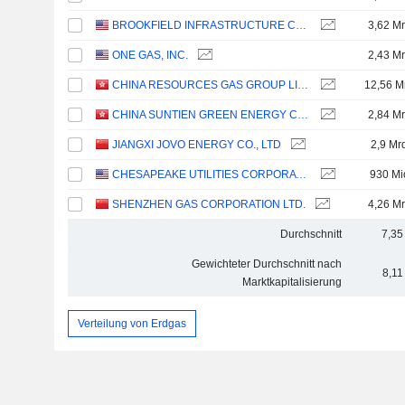
BROOKFIELD INFRASTRUCTURE CORPORATION
3,62 Mr
ONE GAS, INC.
2,43 Mr
CHINA RESOURCES GAS GROUP LIMITED
12,56 M
CHINA SUNTIEN GREEN ENERGY CORPORATION LIMITED
2,84 Mr
JIANGXI JOVO ENERGY CO., LTD
2,9 Mr
CHESAPEAKE UTILITIES CORPORATION
930 Mi
SHENZHEN GAS CORPORATION LTD.
4,26 Mr
Durchschnitt
7,35
Gewichteter Durchschnitt nach
8,11
Marktkapitalisierung
Verteilung von Erdgas