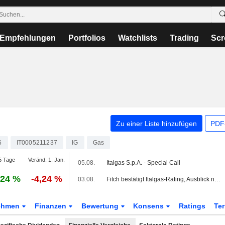
Empfehlungen
Portfolios
Watchlists
Trading
Scr
Zu einer Liste hinzufügen
PDF-
6
IT0005211237
IG
Gas
5 Tage
Veränd. 1. Jan.
05.08.
Italgas S.p.A. - Special Call
,24 %
-4,24 %
03.08.
Fitch bestätigt Italgas-Rating, Ausblick nach aktualisiertem Strategieplan
ehmen
Finanzen
Bewertung
Konsens
Ratings
Te