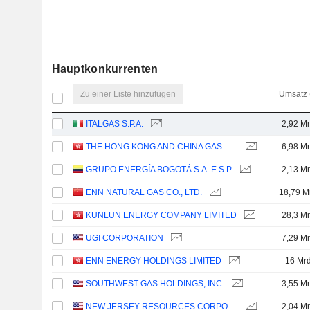
Hauptkonkurrenten
Zu einer Liste hinzufügen
Umsatz 
ITALGAS S.P.A.
2,92 Mr
THE HONG KONG AND CHINA GAS COMPANY LIMITED
6,98 Mr
GRUPO ENERGÍA BOGOTÁ S.A. E.S.P.
2,13 Mr
ENN NATURAL GAS CO., LTD.
18,79 M
KUNLUN ENERGY COMPANY LIMITED
28,3 Mr
UGI CORPORATION
7,29 Mr
ENN ENERGY HOLDINGS LIMITED
16 Mrd
SOUTHWEST GAS HOLDINGS, INC.
3,55 Mr
NEW JERSEY RESOURCES CORPORATION
2,04 Mr