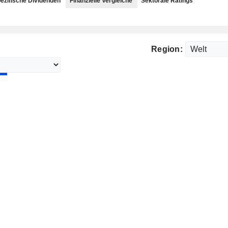
ezifische Dividenden
Finanzielle Vergleiche
Sektorale Ratings
Region: