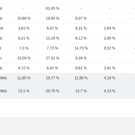
d.
-
61,45 %
-
-
d.
10,88 %
18,85 %
8,07 %
-
rd.
3,63 %
6,07 %
8,31 %
2,64 %
d.
9,21 %
12,18 %
8,12 %
2,06 %
d.
7,3 %
7,73 %
14,73 %
9,52 %
o.
15,09 %
27,52 %
9,39 %
-
d.
4,72 %
6,42 %
8,81 %
2,91 %
 Mrd.
11,85 %
19,77 %
11,98 %
4,19 %
 Mrd.
13,1 %
20,75 %
12,7 %
4,13 %