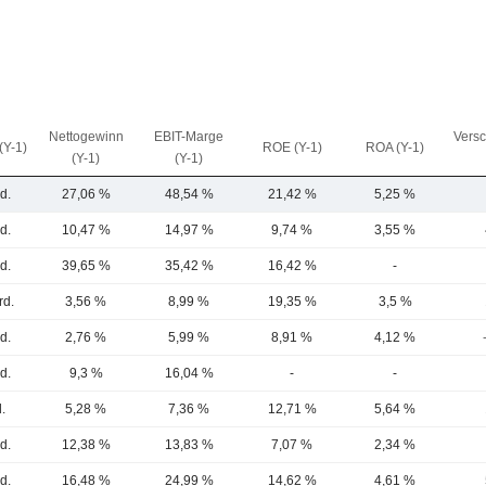
Nettogewinn
EBIT-Marge
Vers
(Y-1)
ROE (Y-1)
ROA (Y-1)
(Y-1)
(Y-1)
d.
27,06 %
48,54 %
21,42 %
5,25 %
d.
10,47 %
14,97 %
9,74 %
3,55 %
d.
39,65 %
35,42 %
16,42 %
-
rd.
3,56 %
8,99 %
19,35 %
3,5 %
d.
2,76 %
5,99 %
8,91 %
4,12 %
d.
9,3 %
16,04 %
-
-
.
5,28 %
7,36 %
12,71 %
5,64 %
d.
12,38 %
13,83 %
7,07 %
2,34 %
d.
16,48 %
24,99 %
14,62 %
4,61 %