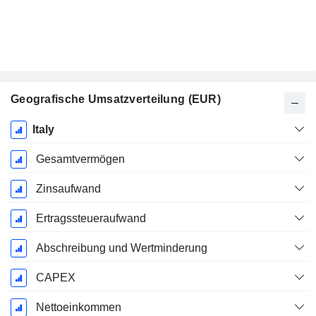
Geografische Umsatzverteilung (EUR)
Ende d.
Italy
Geschäftsjahres:
Dezember
Gesamtvermögen
Zinsaufwand
Ertragssteueraufwand
Abschreibung und Wertminderung
CAPEX
Nettoeinkommen