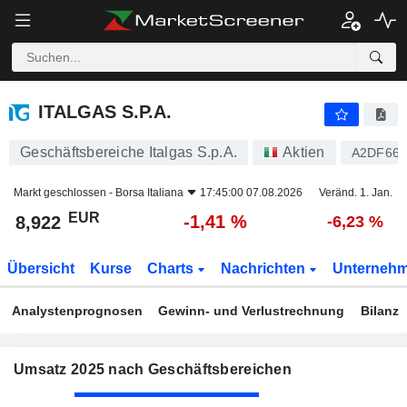
ITALGAS S.P.A.
8,922
€
-1,41 %
ITALGAS S.P.A.
Geschäftsbereiche Italgas S.p.A.
Aktien
A2DF66
Markt geschlossen -
Borsa Italiana
17:45:00 07.08.2026
Veränd. 1. Jan.
EUR
-1,41 %
8,922
-6,23 %
Übersicht
Kurse
Charts
Nachrichten
Unterneh
Analystenprognosen
Gewinn- und Verlustrechnung
Bilanz
Umsatz 2025 nach Geschäftsbereichen