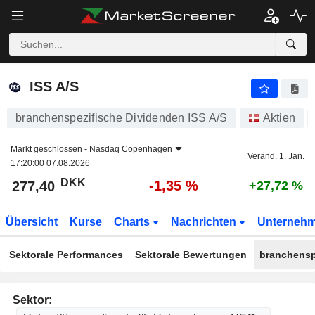
ISS A/S
277,40
kr
-1,35 %
ISS A/S
branchenspezifische Dividenden ISS A/S
Aktien
Markt geschlossen -
Nasdaq Copenhagen
Veränd. 1. Jan.
17:20:00 07.08.2026
DKK
-1,35 %
277,40
+27,72 %
Übersicht
Kurse
Charts
Nachrichten
Unterneh
Sektorale Performances
Sektorale Bewertungen
branchensp
Sektor: