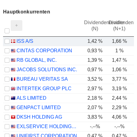
Hauptkonkurrenten
Dividendenrendite
Dividendenre
(N)
(N+1)
ISS A/S
1,42 %
1,66 %
CINTAS CORPORATION
0,93 %
1 %
RB GLOBAL, INC.
1,39 %
1,47 %
JACOBS SOLUTIONS INC.
0,97 %
1,06 %
BUREAU VERITAS SA
3,52 %
3,77 %
INTERTEK GROUP PLC
2,97 %
3,19 %
ALS LIMITED
2,18 %
2,44 %
GENPACT LIMITED
2,07 %
2,29 %
DKSH HOLDING AG
3,83 %
4,06 %
EXLSERVICE HOLDINGS, INC.
-.--%
-.--%
UNIFIRST CORPORATION
0,47 %
0,47 %