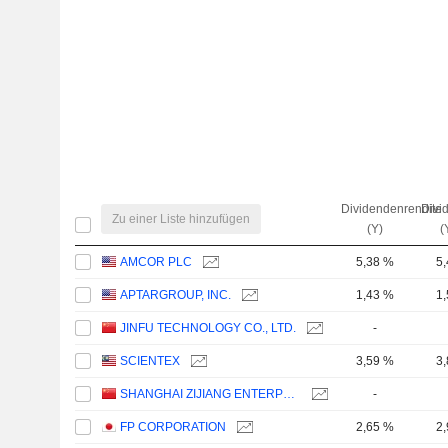
Dividendenrendite
Divi
Zu einer Liste hinzufügen
(Y)
(
AMCOR PLC
5,38 %
5
APTARGROUP, INC.
1,43 %
1
JINFU TECHNOLOGY CO., LTD.
-
SCIENTEX
3,59 %
3
SHANGHAI ZIJIANG ENTERPRISE GROUP CO., LTD.
-
FP CORPORATION
2,65 %
2