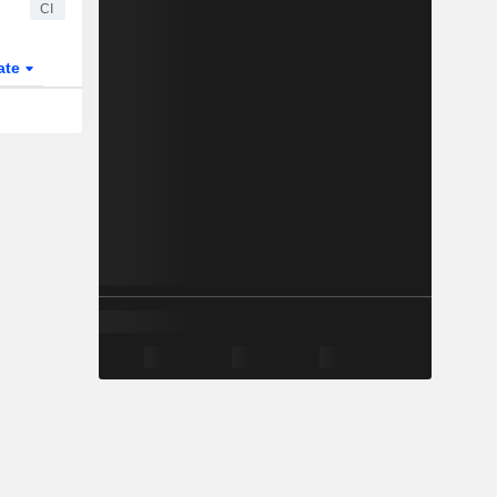
CI
ate