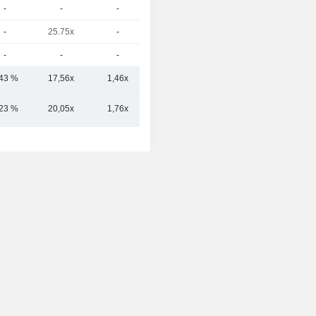
-
-
-
-
-
25.75x
-
-
-
-
-
-
,43 %
17,56x
1,46x
1,63x
,23 %
20,05x
1,76x
1,70x