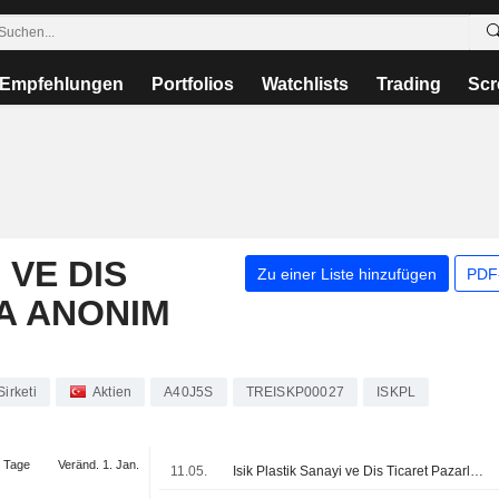
Empfehlungen
Portfolios
Watchlists
Trading
Scr
 VE DIS
Zu einer Liste hinzufügen
PDF-
A ANONIM
irketi
Aktien
A40J5S
TREISKP00027
ISKPL
 Tage
Veränd. 1. Jan.
11.05.
Isik Plastik Sanayi ve Dis Ticaret Pazarlama Anonim Sirketi veröffentlicht Ergebniszahlen für das erste Quartal zum 31. März 2026