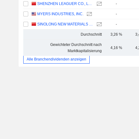
SHENZHEN LEAGUER CO., LTD.
-
MYERS INDUSTRIES, INC.
-
SINOLONG NEW MATERIALS CO., LTD.
-
Durchschnitt
3,26 %
3
Gewichteter Durchschnitt nach
4,16 %
4
Marktkapitalisierung
Alle Branchendividenden anzeigen