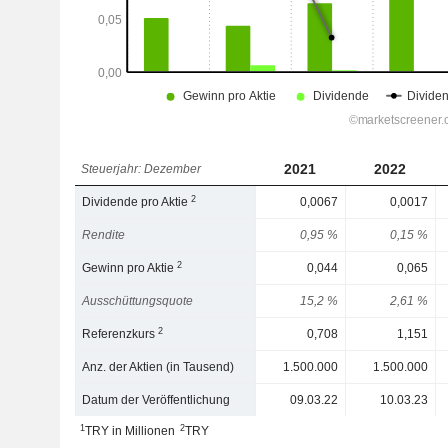
2021
2022
Steuerjahr: Dezember
2
Dividende pro Aktie
0,0067
0,0017
Rendite
0,95 %
0,15 %
2
Gewinn pro Aktie
0,044
0,065
Ausschüttungsquote
15,2 %
2,61 %
2
Referenzkurs
0,708
1,151
Anz. der Aktien (in Tausend)
1.500.000
1.500.000
Datum der Veröffentlichung
09.03.22
10.03.23
1
2
TRY in Millionen
TRY