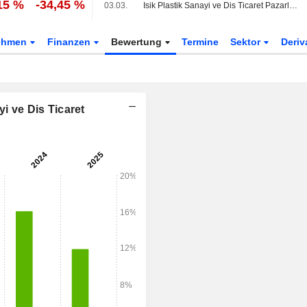
15 %
-34,45 %
03.03.
Isik Plastik Sanayi ve Dis Ticaret Pazarlama Anonim Sirketi kündigt Jahresdividende an, zahlbar am 30. Juni 2026
ehmen
Finanzen
Bewertung
Termine
Sektor
Deriv
i ve Dis Ticaret