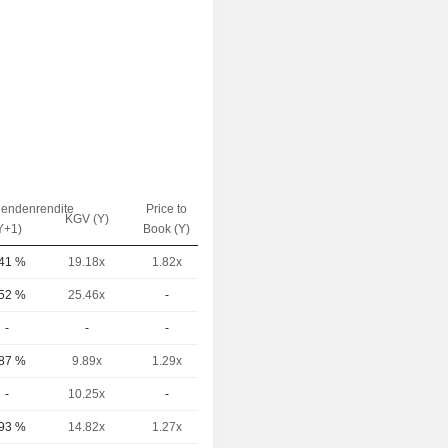
dendenrendite
Price to
EV / Sales
KGV (Y)
Y+1)
Book (Y)
(Y)
,41 %
19.18x
1.82x
1.52x
,52 %
25.46x
-
2.26x
-
-
-
-
,87 %
9.89x
1.29x
-
-
10.25x
-
-
,93 %
14.82x
1.27x
1.11x