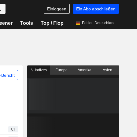
Einloggen
Ein Abo abschließen
eener
Tools
Top / Flop
Edition Deutschland
Indizes
Europa
Amerika
Asien
Bericht
CI