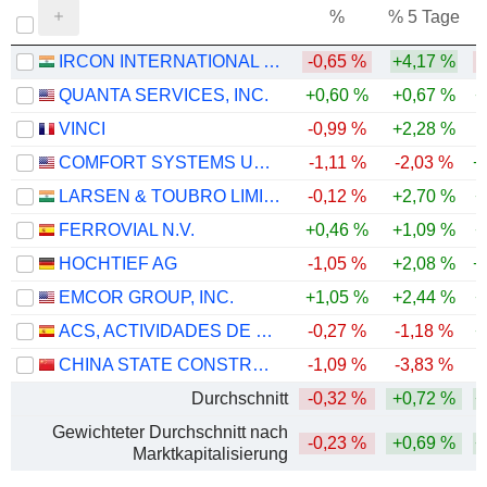
%
% 5 Tage
%
IRCON INTERNATIONAL LIMITED
-0,65 %
+4,17 %
-
QUANTA SERVICES, INC.
+0,60 %
+0,67 %
+
VINCI
-0,99 %
+2,28 %
COMFORT SYSTEMS USA, INC.
-1,11 %
-2,03 %
+
LARSEN & TOUBRO LIMITED
-0,12 %
+2,70 %
+
FERROVIAL N.V.
+0,46 %
+1,09 %
+
HOCHTIEF AG
-1,05 %
+2,08 %
+
EMCOR GROUP, INC.
+1,05 %
+2,44 %
+
ACS, ACTIVIDADES DE CONSTRUCCIÓN Y SERVICIOS, S.A.
-0,27 %
-1,18 %
+
CHINA STATE CONSTRUCTION ENGINEERING CORPORATION LIMITED
-1,09 %
-3,83 %
-
Durchschnitt
-0,32 %
+0,72 %
+
Gewichteter Durchschnitt nach
-0,23 %
+0,69 %
+
Marktkapitalisierung