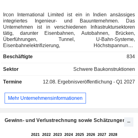
Ircon International Limited ist ein in Indien ansässiges
integriertes Ingenieur- und Bauunternehmen. Das
Unternehmen ist in verschiedenen Infrastruktursektoren
tätig, darunter Eisenbahnen, Autobahnen, Brücken,
Überführungen, Tunnel, U-Bahn-Systeme,
Eisenbahnelektrifizierung, Höchstspannungs-
Umspannwerke, Elektro- und Maschinenbauarbeiten,
Beschäftigte
834
Gewerbe- und Wohngebäude sowie
Eisenbahnproduktionsanlagen. Das Leistungsportfolio
Sektor
Schwere Baukonstruktionen
umfasst Engineering, Beschaffung und Bau (EPC),
öffentlich-private Partnerschaften (PPP),
Termine
12.08.
Ergebnisveröffentlichung - Q1 2027
Projektmanagement und Beratung (PMC) sowie Immobilien
(RE). Das Unternehmen führt zudem Projekte zur
Anbindung von Kohletransportwegen in Joint Ventures mit
Mehr Unternehmensinformationen
anderen staatlichen Unternehmen (CPSEs) unter der
Leitung des Kohleministeriums durch. Seine geografischen
Segmente umfassen den internationalen und den
inländischen Markt. Zu seinen Tochtergesellschaften zählen
Gewinn- und Verlustrechnung sowie Schätzungen
unter anderem Ircon Infrastructure & Services Limited, Ircon
Shivpuri Guna Tollway Limited, Ircon PB Tollway Limited,
Ircon Davanagere Haveri Highway Limited und Ircon