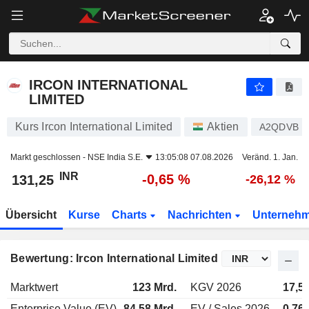
IRCON INTERNATIONAL LIMITED
131,25
₹
-0,65 %
IRCON INTERNATIONAL
LIMITED
Kurs Ircon International Limited
Aktien
A2QDVB
Markt geschlossen -
NSE India S.E.
13:05:08 07.08.2026
Veränd. 1. Jan.
INR
-0,65 %
131,25
-26,12 %
Übersicht
Kurse
Charts
Nachrichten
Unterneh
Bewertung: Ircon International Limited
Marktwert
123 Mrd.
KGV 2026
17,5
Enterprise Value (EV)
84,58 Mrd.
EV / Sales 2026
0,76