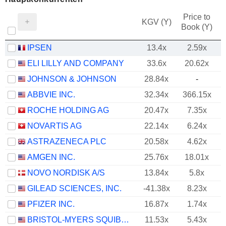
Price to
KGV (Y)
Book (Y)
IPSEN
13.4x
2.59x
ELI LILLY AND COMPANY
33.6x
20.62x
JOHNSON & JOHNSON
28.84x
-
ABBVIE INC.
32.34x
366.15x
ROCHE HOLDING AG
20.47x
7.35x
NOVARTIS AG
22.14x
6.24x
ASTRAZENECA PLC
20.58x
4.62x
AMGEN INC.
25.76x
18.01x
NOVO NORDISK A/S
13.84x
5.8x
GILEAD SCIENCES, INC.
-41.38x
8.23x
PFIZER INC.
16.87x
1.74x
BRISTOL-MYERS SQUIBB COMPANY
11.53x
5.43x