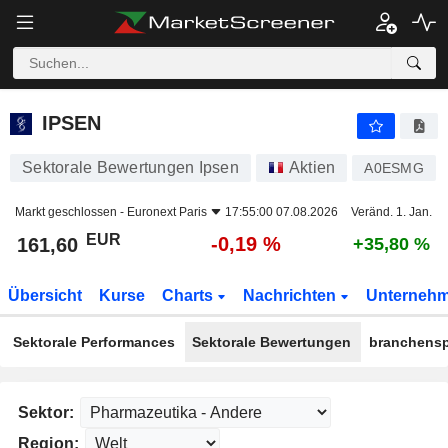
IPSEN
161,60
€
-0,19 %
IPSEN
Sektorale Bewertungen Ipsen
Aktien
A0ESMG
Markt geschlossen -
Euronext Paris
17:55:00 07.08.2026
Veränd. 1. Jan.
EUR
-0,19 %
161,60
+35,80 %
Übersicht
Kurse
Charts
Nachrichten
Unterneh
Sektorale Performances
Sektorale Bewertungen
branchensp
Sektor:
Region: