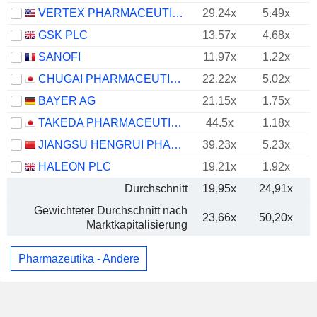
VERTEX PHARMACEUTICALS INCORPORATED
29.24x
5.49x
GSK PLC
13.57x
4.68x
SANOFI
11.97x
1.22x
CHUGAI PHARMACEUTICAL CO., LTD.
22.22x
5.02x
BAYER AG
21.15x
1.75x
TAKEDA PHARMACEUTICAL COMPANY LIMITED
44.5x
1.18x
JIANGSU HENGRUI PHARMACEUTICALS CO.,LTD
39.23x
5.23x
HALEON PLC
19.21x
1.92x
Durchschnitt
19,95x
24,91x
Gewichteter Durchschnitt nach
23,66x
50,20x
Marktkapitalisierung
Pharmazeutika - Andere