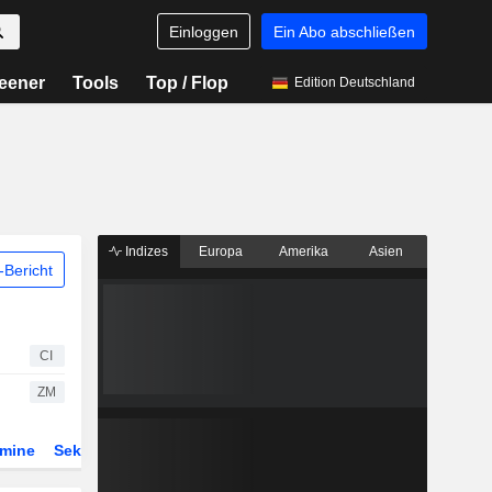
Einloggen
Ein Abo abschließen
eener
Tools
Top / Flop
Edition Deutschland
Indizes
Europa
Amerika
Asien
Bericht
CI
ZM
rmine
Sektor
Derivate
ETFs