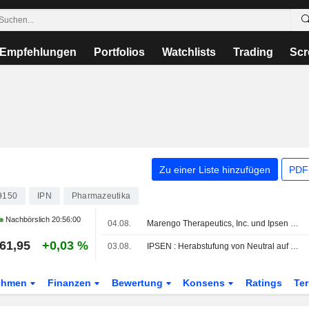
Empfehlungen
Portfolios
Watchlists
Trading
Scr
Zu einer Liste hinzufügen
PDF-
9150
IPN
Pharmazeutika
Nachbörslich
20:56:00
04.08.
Marengo Therapeutics, Inc. und Ipsen S.A. nominieren im Rahmen der strategischen TriSTAR-Kooperation ersten Wirkstoffkandidaten
61,95
+0,03 %
03.08.
IPSEN : Herabstufung von Neutral auf Verkaufen durch Jefferies & Co.
ehmen
Finanzen
Bewertung
Konsens
Ratings
Te