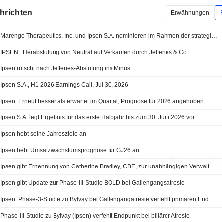
chrichten
Erwähnungen
Marengo Therapeutics, Inc. und Ipsen S.A. nominieren im Rahmen der strategischen TriSTAR-Kooperation ersten Wirkstoffkandidaten
IPSEN : Herabstufung von Neutral auf Verkaufen durch Jefferies & Co.
Ipsen rutscht nach Jefferies-Abstufung ins Minus
Ipsen S.A., H1 2026 Earnings Call, Jul 30, 2026
Ipsen: Erneut besser als erwartet im Quartal; Prognose für 2026 angehoben
Ipsen S.A. legt Ergebnis für das erste Halbjahr bis zum 30. Juni 2026 vor
Ipsen hebt seine Jahresziele an
Ipsen hebt Umsatzwachstumsprognose für GJ26 an
Ipsen gibt Ernennung von Catherine Bradley, CBE, zur unabhängigen Verwaltungsrätin, Vorsitzenden des Prüfungsausschusses und Mitglied des Vergütungsausschusses mit Wirkung zum 29. Juli 2026 bekannt
Ipsen gibt Update zur Phase-III-Studie BOLD bei Gallengangsatresie
Ipsen: Phase-3-Studie zu Bylvay bei Gallengangatresie verfehlt primären Endpunkt
Phase-III-Studie zu Bylvay (Ipsen) verfehlt Endpunkt bei biliärer Atresie