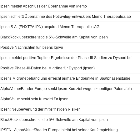
Ipsen meldet Abschluss der Übernahme von Memo
Ipsen schließt Übernahme des Potravitug-Entwicklers Memo Therapeutics ab
Ipsen S.A. (ENXTPA:IPN) acquired Memo Therapeutics AG.
BlackRock überschreitet die 5%-Schwelle am Kapital von Ipsen
Positive Nachrichten für Ipsens Iqirvo
Ipsen meldet positive Topline-Ergebnisse der Phase-III-Studien zu Dysport bei episodischer und chronischer Migräne
Positive Phase-III-Daten bei Migräne für Dysport (Ipsen)
Ipsens Migränebehandlung erreicht primäre Endpunkte in Spätphasenstudie
AlphaValue/Baader Europe senkt Ipsen-Kursziel wegen kuenftiger Patentablaufe und mittelfristiger Risiken
AlphaValue senkt sein Kursziel für Ipsen
Ipsen: Neubewertung der mittelfristigen Risiken
BlackRock uberschreitet die 5%-Schwelle am Kapital von Ipsen
IPSEN : AlphaValue/Baader Europe bleibt bei seiner Kaufempfehlung