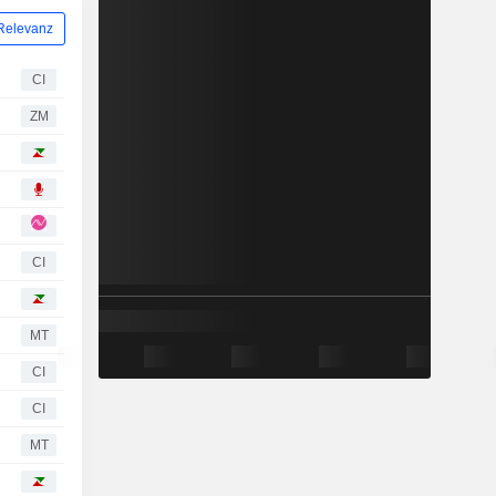
Relevanz
CI
ZM
CI
MT
CI
CI
MT