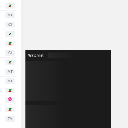
MT
CI
CI
Watchlist
MT
MT
ZM