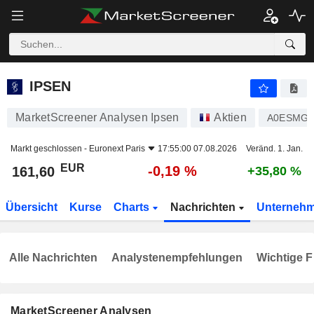
IPSEN
161,60
€
-0,19 %
IPSEN
MarketScreener Analysen Ipsen
Aktien
A0ESMG
Markt geschlossen -
Euronext Paris
17:55:00 07.08.2026
Veränd. 1. Jan.
EUR
-0,19 %
161,60
+35,80 %
Übersicht
Kurse
Charts
Nachrichten
Unterneh
Alle Nachrichten
Analystenempfehlungen
Wichtige F
MarketScreener Analysen