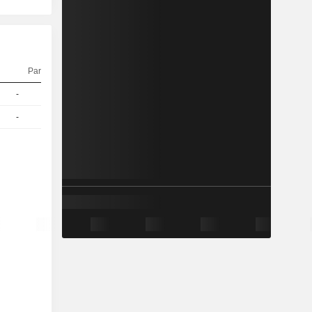
Parität
Kurs
-
1
164,89
EUR
-
1
158,19
EUR