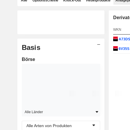
Alle
Optionsscheine
Knock-Out
Hebelprodukte
Anlagep
Derivat
WKN
A73D
Basis
6V35
Börse
Alle Länder
Alle Arten von Produkten