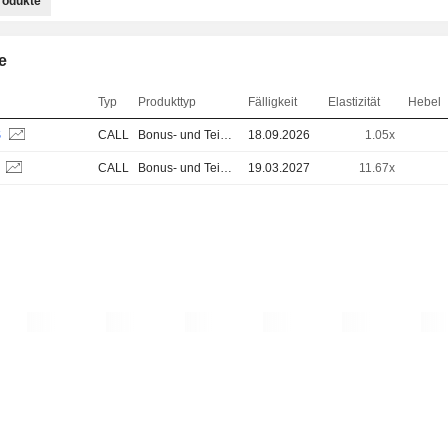
rodukte
e
Typ
Produkttyp
Fälligkeit
Elastizität
Hebel
S
CALL
Bonus- und Teilschutz-Zertifikate
18.09.2026
1.05x
S
CALL
Bonus- und Teilschutz-Zertifikate
19.03.2027
11.67x