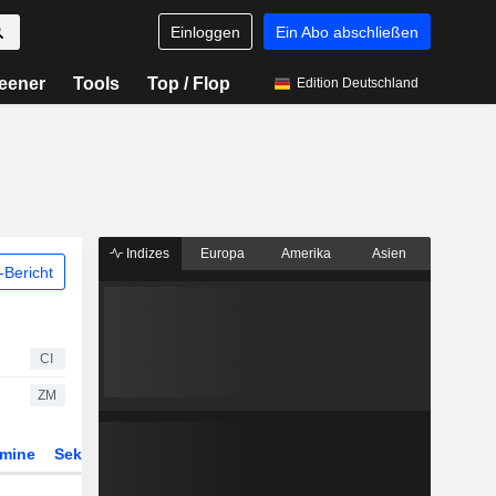
Einloggen
Ein Abo abschließen
eener
Tools
Top / Flop
Edition Deutschland
Indizes
Europa
Amerika
Asien
Bericht
CI
ZM
rmine
Sektor
Derivate
ETFs