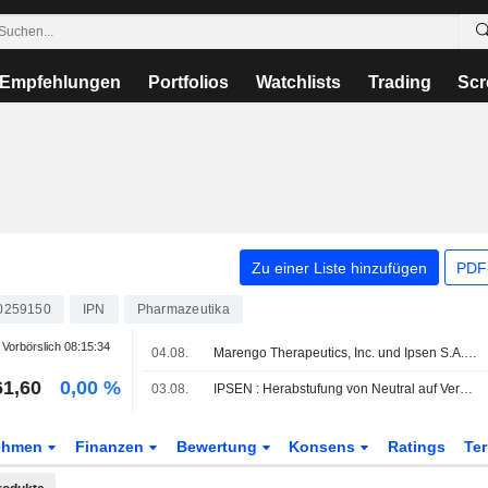
Empfehlungen
Portfolios
Watchlists
Trading
Scr
Zu einer Liste hinzufügen
PDF-
0259150
IPN
Pharmazeutika
Vorbörslich
08:15:34
04.08.
Marengo Therapeutics, Inc. und Ipsen S.A. nominieren im Rahmen der strategischen TriSTAR-Kooperation ersten Wirkstoffkandidaten
61,60
0,00 %
03.08.
IPSEN : Herabstufung von Neutral auf Verkaufen durch Jefferies & Co.
ehmen
Finanzen
Bewertung
Konsens
Ratings
Te