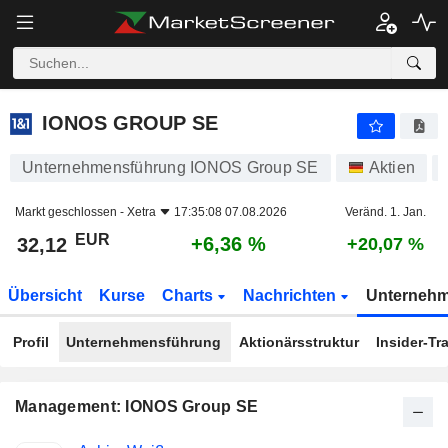
IONOS GROUP SE
32,12
€
+6,36 %
IONOS GROUP SE
Unternehmensführung IONOS Group SE
Aktien
Markt geschlossen -
Xetra
17:35:08 07.08.2026
Veränd. 1. Jan.
EUR
+6,36 %
32,12
+20,07 %
Übersicht
Kurse
Charts
Nachrichten
Unterneh
Profil
Unternehmensführung
Aktionärsstruktur
Insider-Tr
Management: IONOS Group SE
Besetzte