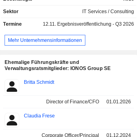
Intelligenz unterstützt werden. Die Cloud-Lösungen
umfassen sowohl Public-Cloud- als auch Private-Cloud-
Sektor
IT Services / Consulting
Lösungen mit einem breiten Spektrum an Dienstleistungen
in den Bereichen Infrastructure-as-a-Service (IaaS),
Termine
12.11.
Ergebnisveröffentlichung - Q3 2026
Platform-as-a-Service (PaaS) und Software-as-a-Service
(SaaS).
Mehr Unternehmensinformationen
Ehemalige Führungskräfte und
Verwaltungsratsmitglieder: IONOS Group SE
Besetzte
Britta Schmidt
Insider
Positionen
Director of Finance/CFO
01.01.2026
Claudia Frese
Corporate Officer/Principal
01.12.2024