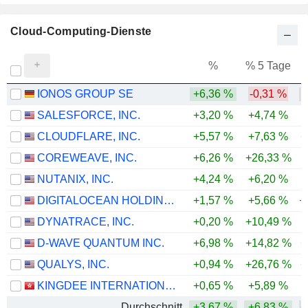
Cloud-Computing-Dienste
%
% 5 Tage
%
IONOS GROUP SE
+6,36 %
-0,31 %
-
SALESFORCE, INC.
+3,20 %
+4,74 %
-
CLOUDFLARE, INC.
+5,57 %
+7,63 %
+
COREWEAVE, INC.
+6,26 %
+26,33 %
-
NUTANIX, INC.
+4,24 %
+6,20 %
-
DIGITALOCEAN HOLDINGS, INC.
+1,57 %
+5,66 %
+
DYNATRACE, INC.
+0,20 %
+10,49 %
D-WAVE QUANTUM INC.
+6,98 %
+14,82 %
+
QUALYS, INC.
+0,94 %
+26,76 %
+
KINGDEE INTERNATIONAL SOFTWARE GROUP COMPANY LIMITED
+0,65 %
+5,89 %
-
Durchschnitt
+3,67 %
+6,83 %
+