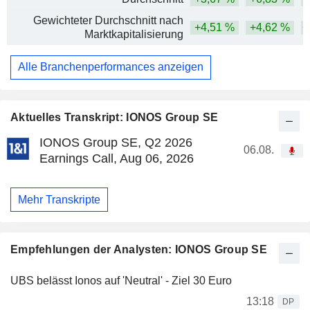
Gewichteter Durchschnitt nach
+4,51 %
+4,62 %
+
Marktkapitalisierung
Alle Branchenperformances anzeigen
Aktuelles Transkript: IONOS Group SE
IONOS Group SE, Q2 2026
06.08.
Earnings Call, Aug 06, 2026
Mehr Transkripte
Empfehlungen der Analysten: IONOS Group SE
UBS belässt Ionos auf 'Neutral' - Ziel 30 Euro
13:18
DP