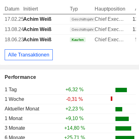
Datum
Initiiert
Typ
Hauptposition
A
17.02.25
Achim Weiß
Chief Executive Officer (CEO)
12
Geschäftsjahr
13.08.24
Achim Weiß
Chief Executive Officer (CEO)
12
Geschäftsjahr
18.06.23
Achim Weiß
Chief Executive Officer (CEO)
5
Kaufen
Alle Transaktionen
Performance
1 Tag
+6,32 %
1 Woche
-0,31 %
Aktueller Monat
+2,23 %
1 Monat
+9,10 %
3 Monate
+14,80 %
6 Monate
+25,71 %