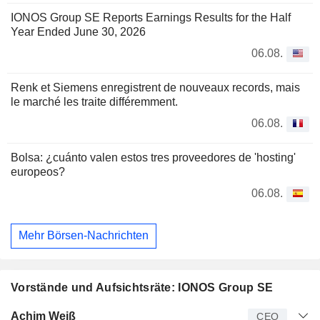
IONOS Group SE Reports Earnings Results for the Half
Year Ended June 30, 2026
06.08.
Renk et Siemens enregistrent de nouveaux records, mais
le marché les traite différemment.
06.08.
Bolsa: ¿cuánto valen estos tres proveedores de 'hosting'
europeos?
06.08.
Mehr Börsen-Nachrichten
Vorstände und Aufsichtsräte: IONOS Group SE
Manager
Titel
Alter
Seit
Achim Weiß
CEO