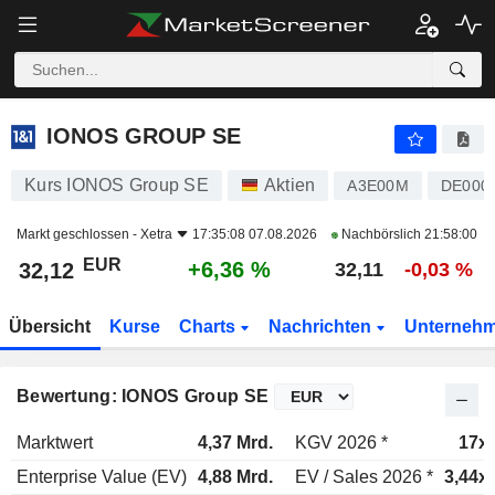
IONOS GROUP SE
32,12
€
+6,36 %
IONOS GROUP SE
Kurs IONOS Group SE
Aktien
A3E00M
DE000
Markt geschlossen -
Xetra
17:35:08 07.08.2026
Nachbörslich
21:58:00
EUR
+6,36 %
32,12
32,11
-0,03 %
Übersicht
Kurse
Charts
Nachrichten
Unterneh
Bewertung: IONOS Group SE
Marktwert
4,37 Mrd.
KGV 2026 *
17x
Enterprise Value (EV)
4,88 Mrd.
EV / Sales 2026 *
3,44x