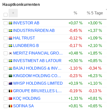
Hauptkonkurrenten
V
%
% 5 Tage
INVESTOR AB
+0,07 %
+3,00 %
INDUSTRIVÄRDEN AB
-0,45 %
+1,37 %
HAL TRUST
-0,12 %
+1,09 %
LUNDBERG B
-0,17 %
+2,10 %
MERITZ FINANCIAL GROUP INC.
+0,48 %
+1,85 %
+
INVESTMENT AB LATOUR
+0,50 %
+0,85 %
BAJAJ HOLDINGS & INVESTMENT LIMITED
-1,10 %
-0,34 %
KINGDOM HOLDING COMPANY
-0,23 %
+6,23 %
WHSP HOLDINGS LIMITED
+0,19 %
+1,10 %
GROUPE BRUXELLES LAMBERT SA
-0,19 %
-0,13 %
KOÇ HOLDING
+1,33 %
+0,81 %
SOFINA SA
+0,81 %
+0,65 %
+