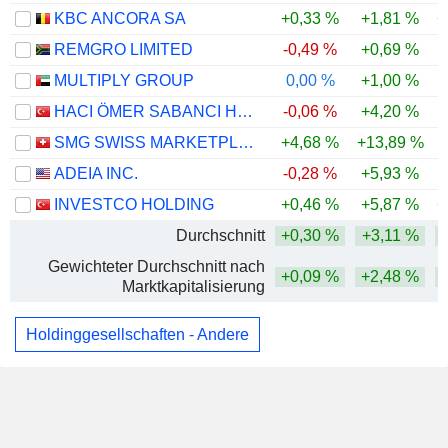
KBC ANCORA SA
+0,33 %
+1,81 %
+
REMGRO LIMITED
-0,49 %
+0,69 %
MULTIPLY GROUP
0,00 %
+1,00 %
HACI ÖMER SABANCI HOLDING
-0,06 %
+4,20 %
SMG SWISS MARKETPLACE GROUP HOLDING AG
+4,68 %
+13,89 %
ADEIA INC.
-0,28 %
+5,93 %
INVESTCO HOLDING
+0,46 %
+5,87 %
+
Durchschnitt
+0,30 %
+3,11 %
Gewichteter Durchschnitt nach
+0,09 %
+2,48 %
Marktkapitalisierung
Holdinggesellschaften - Andere