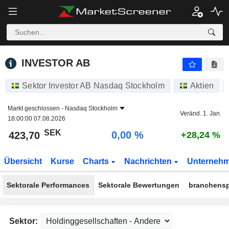
INVESTOR AB
423,70
kr
0,00 %
INVESTOR AB
Sektor Investor AB Nasdaq Stockholm
Aktien
Markt geschlossen -
Nasdaq Stockholm
Veränd. 1. Jan.
18:00:00 07.08.2026
SEK
0,00 %
423,70
+28,24 %
Übersicht
Kurse
Charts
Nachrichten
Unterneh
Sektorale Performances
Sektorale Bewertungen
branchensp
Sektor: