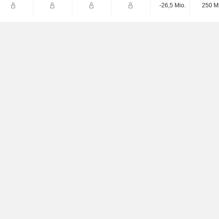
-26,5 Mio.
250 M