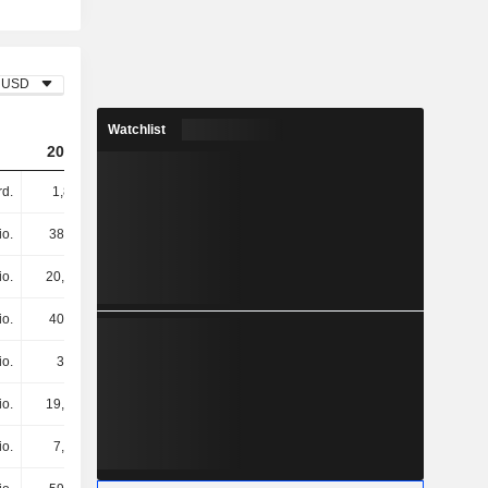
USD
Watchlist
2023
2024
2025
rd.
1,8 Mrd.
2,32 Mrd.
2,86 Mrd.
io.
382 Mio.
439 Mio.
599 Mio.
io.
20,2 Mio.
16,7 Mio.
13,2 Mio.
io.
402 Mio.
456 Mio.
612 Mio.
io.
33 Mio.
37,7 Mio.
49,9 Mio.
io.
19,6 Mio.
5,2 Mio.
13,7 Mio.
io.
7,3 Mio.
-43,3 Mio.
-57,2 Mio.