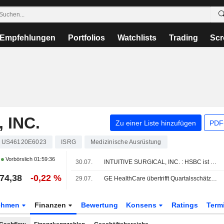
Empfehlungen
Portfolios
Watchlists
Trading
Scr
 INC.
Zu einer Liste hinzufügen
PDF-
US46120E6023
ISRG
Medizinische Ausrüstung
Vorbörslich
01:59:36
30.07.
INTUITIVE SURGICAL, INC. : HSBC ist weniger optimistisch
74,38
-0,22 %
29.07.
GE HealthCare übertrifft Quartalsschätzungen, prüft Verkauf der Patient-Care-Sparte
ehmen
Finanzen
Bewertung
Konsens
Ratings
Term