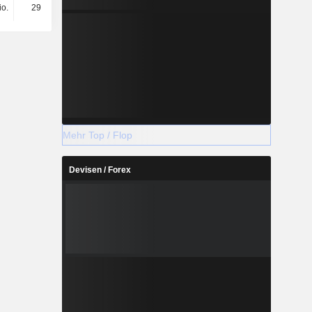
io.
294 Mio.
354 Mio.
492 Mio.
Mehr Top / Flop
Devisen / Forex