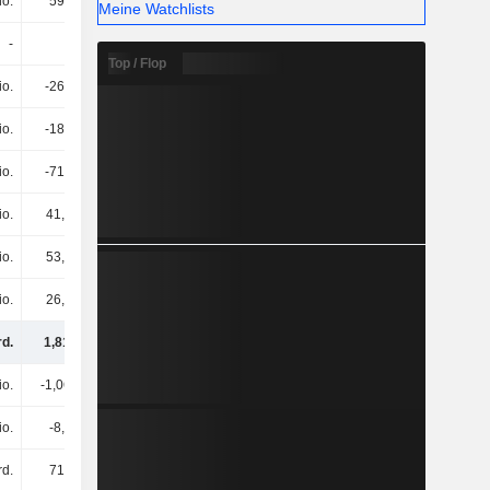
io.
593 Mio.
677 Mio.
788 Mio.
Meine Watchlists
-
-
-
-
Top / Flop
io.
-262 Mio.
-120 Mio.
39,7 Mio.
io.
-186 Mio.
-95,9 Mio.
-302 Mio.
io.
-712 Mio.
-830 Mio.
-1,06 Mrd.
io.
41,7 Mio.
-400.000
57,9 Mio.
io.
53,4 Mio.
31,2 Mio.
75,2 Mio.
io.
26,1 Mio.
-24,2 Mio.
-40,3 Mio.
rd.
1,81 Mrd.
2,42 Mrd.
3,03 Mrd.
io.
-1,06 Mrd.
-1,11 Mrd.
-540 Mio.
io.
-8,9 Mio.
-1 Mio.
-13,9 Mio.
rd.
713 Mio.
-2,16 Mrd.
1,22 Mrd.