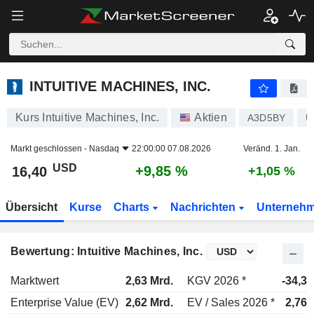
INTUITIVE MACHINES, INC.
16,40
$
+9,85 %
INTUITIVE MACHINES, INC.
Kurs Intuitive Machines, Inc.
Aktien
A3D5BY
U
Markt geschlossen -
Nasdaq
22:00:00 07.08.2026
Veränd. 1. Jan.
USD
+9,85 %
16,40
+1,05 %
Übersicht
Kurse
Charts
Nachrichten
Unterneh
Bewertung: Intuitive Machines, Inc.
Marktwert
2,63 Mrd.
KGV 2026 *
-34,3x
Enterprise Value (EV)
2,62 Mrd.
EV / Sales 2026 *
2,76x