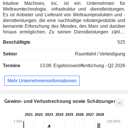
Intuitive Machines, Inc. ist ein Unternehmen für
Weltraumtechnologie, -infrastruktur und -dienstleistungen.
Es ist Anbieter und Lieferant von Weltraumprodukten und -
dienstleistungen, die eine nachhaltige robotergestützte und
bemannte Erforschung des Mondes, des Mars und darüber
hinaus ermöglichen. Zu seinen Dienstleistungen zählen
Transportdienste, Datenübertragungsdienste und
Beschäftigte
525
„Infrastructure as a Service“. Seine Transportdienste
umfassen den Transport und die Zustellung von Nutzlasten
Sektor
Raumfahrt / Verteidigung
wie Satelliten, wissenschaftlichen Instrumenten und Fracht
an verschiedene Ziele im Weltraum sowie
Termine
13.08.
Ergebnisveröffentlichung - Q2 2026
Mitfahrgelegenheiten und den Zugang zur Mondoberfläche.
Das Angebot an Datenübertragungsdiensten umfasst die
Erfassung, Verarbeitung und Auswertung
Mehr Unternehmensinformationen
weltraumgestützter Daten unter Einsatz von Anwendungen
wie Steuerung, Kontrolle, Kommunikation, Aufklärung und
Prospektion. Die „Infrastructure as a Service“-Lösung stellt
Weltraum-Vermögenswerte bereit, die ohne menschliches
Gewinn- und Verlustrechnung sowie Schätzungen
Eingreifen Aufgaben ausführen und Entscheidungen treffen,
um wesentliche Funktionen wie Navigation,
wissenschaftliche Datenerfassung und andere zu erfüllen.