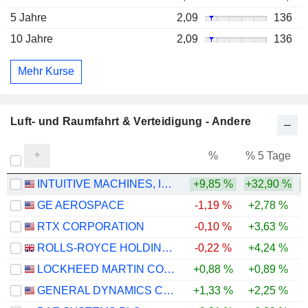
5 Jahre
2,09
136
10 Jahre
2,09
136
Mehr Kurse
Luft- und Raumfahrt & Verteidigung - Andere
%
% 5 Tage
%
INTUITIVE MACHINES, INC.
+9,85 %
+32,90 %
+
GE AEROSPACE
-1,19 %
+2,78 %
+
RTX CORPORATION
-0,10 %
+3,63 %
+
ROLLS-ROYCE HOLDINGS PLC
-0,22 %
+4,24 %
+
LOCKHEED MARTIN CORPORATION
+0,88 %
+0,89 %
+
GENERAL DYNAMICS CORPORATION
+1,33 %
+2,25 %
+