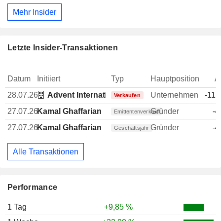
Mehr Insider
Letzte Insider-Transaktionen
Datum
Initiiert
Typ
Hauptposition
A
28.07.26
Advent International LP
Unternehmen
-11.
Verkaufen
27.07.26
Kamal Ghaffarian
Gründer
-4
Emittentenverkauf
27.07.26
Kamal Ghaffarian
Gründer
-4
Geschäftsjahr
Alle Transaktionen
Performance
1 Tag
+9,85 %