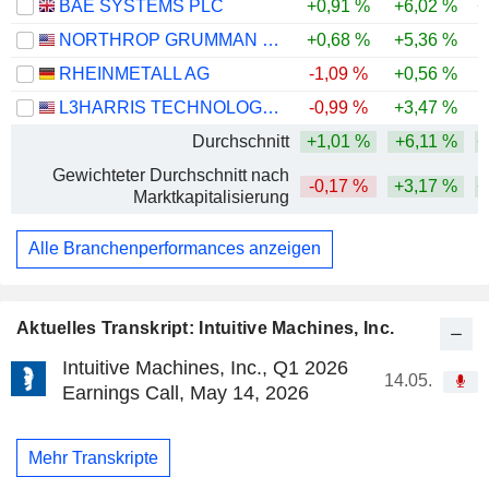
BAE SYSTEMS PLC
+0,91 %
+6,02 %
+
NORTHROP GRUMMAN CORPORATION
+0,68 %
+5,36 %
RHEINMETALL AG
-1,09 %
+0,56 %
-
L3HARRIS TECHNOLOGIES, INC.
-0,99 %
+3,47 %
Durchschnitt
+1,01 %
+6,11 %
+
Gewichteter Durchschnitt nach
-0,17 %
+3,17 %
+
Marktkapitalisierung
Alle Branchenperformances anzeigen
Aktuelles Transkript: Intuitive Machines, Inc.
Intuitive Machines, Inc., Q1 2026
14.05.
Earnings Call, May 14, 2026
Mehr Transkripte